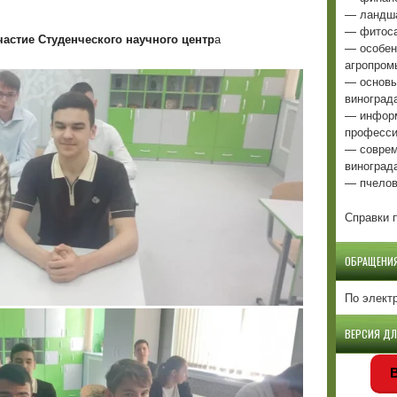
— ландша
— фитоса
частие Студенческого научного центр
а
— особен
агропром
— основы
виноград
— информ
професси
— соврем
виноград
— пчелов
Справки п
ОБРАЩЕНИ
По элект
ВЕРСИЯ Д
В