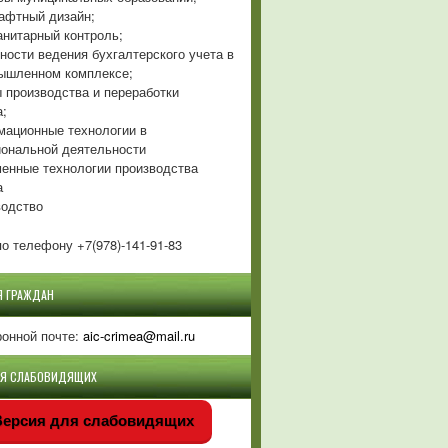
фтный дизайн;
нитарный контроль;
ности ведения бухгалтерского учета в
ышленном комплексе;
 производства и переработки
а;
ационные технологии в
ональной деятельности
енные технологии производства
а
одство
о телефону +7(978)-141-91-83
Я ГРАЖДАН
ронной почте:
aic-crimea@mail.ru
ЛЯ СЛАБОВИДЯЩИХ
ерсия для слабовидящих