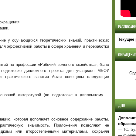
сокращения.
РАСПИСАНИ
ации.
Текущее 
ие у обучающихся теоретических знаний, практических
для эффективной работы в сфере хранения и переработки
ОБРАЩЕНИЕ
анятий по профессии «Рабочий зеленого хозяйства», было
о подготовке дипломного проекта для учащихся МБОУ
Орд
и практического занятия были освещены следующие
сновной литературой (по подготовке к дипломному
ДПО
Д
ополни
ацию, которая дополняет основное содержание работы,
образов
практическую значимость. Приложения позволяют не
— 1С: Бу
здкими или второстепенными материалами, сохраняя
— финанс