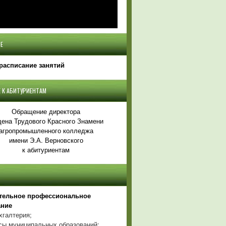
Е
расписание занятий
 К АБИТУРИЕНТАМ
Обращение директора
ена Трудового Красного Знамени
агропромышленного колледжа
имени Э.А. Верновского
к абитуриентам
тельное профессиональное
ание
хгалтерия;
ы муниципальных образований;