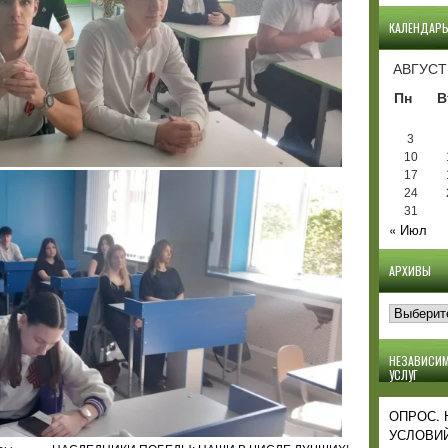
КАЛЕНДАР
АВГУСТ
Пн
В
3
10
17
24
31
« Июл
АРХИВЫ
Архивы
НЕЗАВИСИМ
УСЛУГ
ОПРОС.
УСЛОВИЙ