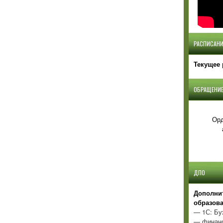
РАСПИСАНИ
Текущее 
ОБРАЩЕНИЕ
Орд
ДПО
Д
ополни
образов
— 1С: Бу
— финанс