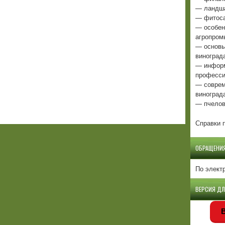
— ландша
— фитоса
— особен
агропром
— основы
виноград
— информ
професси
— соврем
виноград
— пчелов
Справки п
ОБРАЩЕНИ
По элект
ВЕРСИЯ Д
В