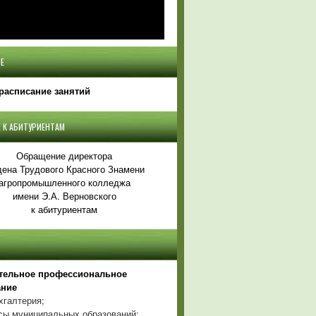
Е
расписание занятий
 К АБИТУРИЕНТАМ
Обращение директора
ена Трудового Красного Знамени
агропромышленного колледжа
имени Э.А. Верновского
к абитуриентам
тельное профессиональное
ание
хгалтерия;
ы муниципальных образований;