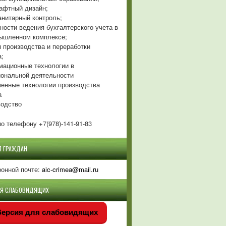
фтный дизайн;
нитарный контроль;
ности ведения бухгалтерского учета в
ышленном комплексе;
 производства и переработки
а;
ационные технологии в
ональной деятельности
енные технологии производства
а
одство
о телефону +7(978)-141-91-83
Я ГРАЖДАН
ронной почте:
aic-crimea@mail.ru
ЛЯ СЛАБОВИДЯЩИХ
ерсия для слабовидящих