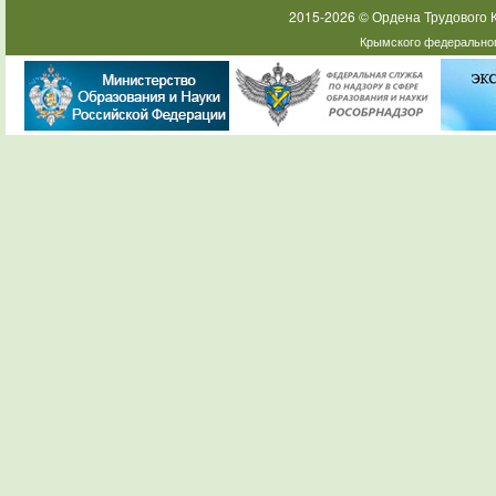
2015-2026 © Ордена Трудового
Крымского федеральног