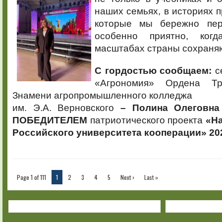
наших семьях, в историях п
которые мы бережно пе
особенно приятно, ког
масштабах страны сохраняю
С гордостью сообщаем:
се
«Агрономия» Ордена Тр
Знамени агропромышленного колледжа
им. Э.А. Верновского
– Полина Олеговн
ПОБЕДИТЕЛЕМ
патриотического проекта
«На
Российского университета кооперации» 20
Page 1 of 111
1
2
3
4
5
Next ›
Last »