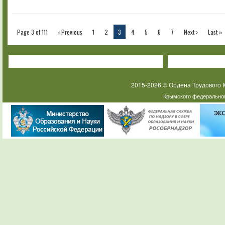
Page 3 of 111
‹ Previous
1
2
3
4
5
6
7
Next ›
Last »
2015-2026 © Ордена Трудового
Крымского федеральног