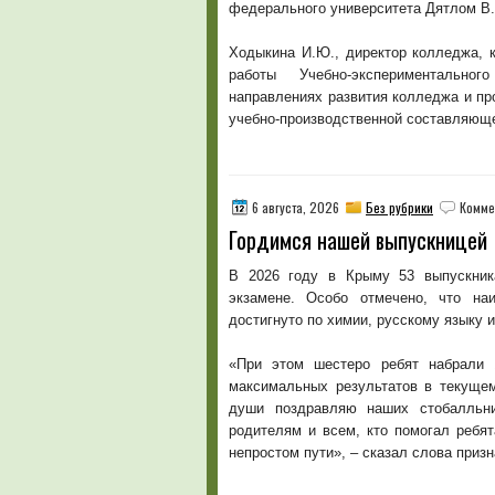
федерального университета Дятлом В.
Ходыкина И.Ю., директор колледжа, к
работы Учебно-экспериментальног
направлениях развития колледжа и пр
учебно-производственной составляюще
6 августа, 2026
Без рубрики
Комме
Гордимся нашей выпускницей
В 2026 году в Крыму 53 выпускник
экзамене. Особо отмечено, что на
достигнуто по химии, русскому языку и
«При этом шестеро ребят набрали 
максимальных результатов в текущем
души поздравляю наших стобалльни
родителям и всем, кто помогал ребя
непростом пути», – сказал слова приз