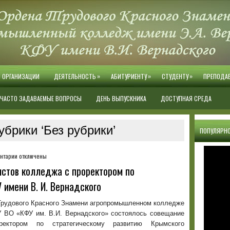
»
»
»
Й ОРГАНИЗАЦИИ
ДЕЯТЕЛЬНОСТЬ
АБИТУРИЕНТУ
СТУДЕНТУ
ПРЕПОДА
ЧАСТО ЗАДАВАЕМЫЕ ВОПРОСЫ
ДЕНЬ ВЫПУСКНИКА
ДОСТУПНАЯ СРЕДА
брики ‘Без рубрики’
ПОПУЛЯРНО
к
нтарии
отключены
записи
стов колледжа с проректором по
Встреча
 имени В. И. Вернадского
профильных
специалистов
колледжа
 Трудового Красного Знамени агропромышленном колледже
с
У ВО «КФУ им. В.И. Вернадского» состоялось совещание
проректором
ектором по стратегическому развитию Крымского
по