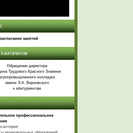
Е
расписание занятий
 К АБИТУРИЕНТАМ
Обращение директора
ена Трудового Красного Знамени
агропромышленного колледжа
имени Э.А. Верновского
к абитуриентам
тельное профессиональное
ание
хгалтерия;
ы муниципальных образований;