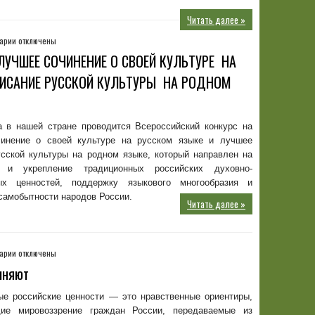
Читать далее »
к
арии
отключены
записи
ЛУЧШЕЕ СОЧИНЕНИЕ О СВОЕЙ КУЛЬТУРЕ НА
ВСЕРОССИЙСКИЙ
ПИСАНИЕ РУССКОЙ КУЛЬТУРЫ НА РОДНОМ
КОНКУРС
НА
ЛУЧШЕЕ
СОЧИНЕНИЕ
а в нашей стране проводится Всероссийский конкурс на
О
инение о своей культуре на русском языке и лучшее
СВОЕЙ
КУЛЬТУРЕ
усской культуры на родном языке, который направлен на
НА
е и укрепление традиционных российских духовно-
РУССКОМ
ых ценностей, поддержку языкового многообразия и
ЯЗЫКЕ
самобытности народов России.
Читать далее »
И
ЛУЧШЕЕ
ОПИСАНИЕ
РУССКОЙ
к
арии
отключены
КУЛЬТУРЫ
записи
НА
иняют
Ценности,
РОДНОМ
которые
ЯЗЫКЕ
ые российские ценности — это нравственные ориентиры,
нас
В
ие мировоззрение граждан России, передаваемые из