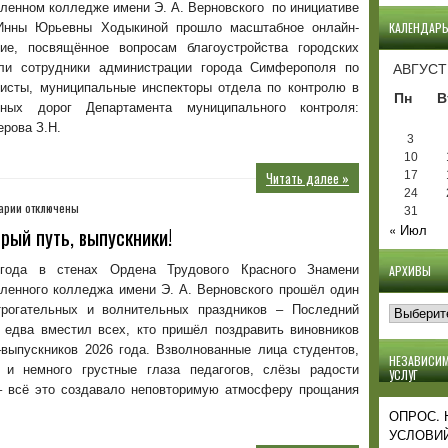
в
ленном колледже имени Э. А. Верновского по инициативе
колледже
КАЛЕНДАР
Инны Юрьевны Ходыкиной прошло масштабное онлайн-
прошло
ние, посвящённое вопросам благоустройства городских
анкетирование
АВГУСТ
или сотрудники администрации города Симферополя по
по
исты, муниципальные инспекторы отдела по контролю в
вопросам
Пн
В
ьных дорог Департамента муниципального контроля:
благоустройства
ерова З.Н.
3
10
Читать далее »
17
24
к
арии
отключены
31
записи
« Июл
рый путь, выпускники!
Последний
звонок
 года в стенах Ордена Трудового Красного Знамени
АРХИВЫ
2026:
ленного колледжа имени Э. А. Верновского прошёл один
В
Архивы
рогательных и волнительных праздников – Последний
добрый
л едва вместил всех, кто пришёл поздравить виновников
путь,
–выпускников 2026 года. Взволнованные лица студентов,
выпускники!
НЕЗАВИСИМ
 и немного грустные глаза педагогов, слёзы радости
УСЛУГ
– всё это создавало неповторимую атмосферу прощания
ОПРОС.
УСЛОВИЙ