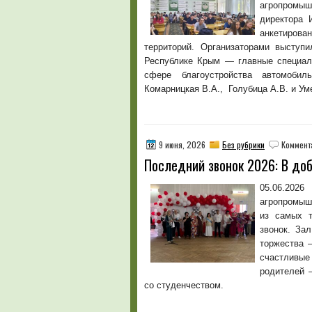
агропромыш
директора 
анкетирова
территорий. Организаторами выступ
Республике Крым — главные специал
сфере благоустройства автомобил
Комарницкая В.А., Голубица А.В. и Ум
9 июня, 2026
Без рубрики
Коммент
Последний звонок 2026: В доб
05.06.2026
агропромыш
из самых т
звонок. За
торжества 
счастливые
родителей 
со студенчеством.