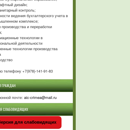
фтный дизайн;
нитарный контроль;
ности ведения бухгалтерского учета в
ышленном комплексе;
 производства и переработки
а;
ационные технологии в
ональной деятельности
енные технологии производства
а
одство
о телефону +7(978)-141-91-83
Я ГРАЖДАН
ронной почте:
aic-crimea@mail.ru
ЛЯ СЛАБОВИДЯЩИХ
ерсия для слабовидящих