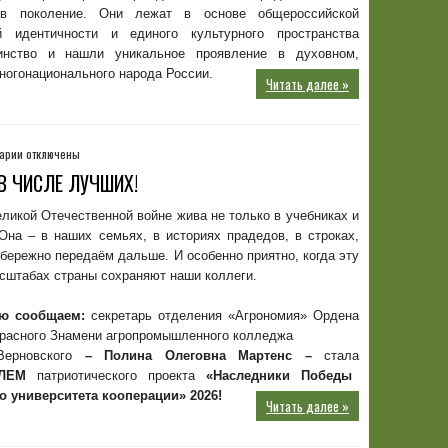
объединяют
2026
 в поколение. Они лежат в основе общероссийской
ГОДУ
й идентичности и единого культурного пространства
инство и нашли уникальное проявление в духовном,
ногонационального народа России.
Читать далее »
к
арии
отключены
записи
В ЧИСЛЕ ЛУЧШИХ!
НАСЛЕДНИКИ
ПОБЕДЫ:
ликой Отечественной войне жива не только в учебниках и
НАШИ
Она – в наших семьях, в историях прадедов, в строках,
В
бережно передаём дальше. И особенно приятно, когда эту
ЧИСЛЕ
сштабах страны сохраняют наши коллеги.
ЛУЧШИХ!
ью сообщаем:
секретарь отделения «Агрономия» Ордена
Красного Знамени агропромышленного колледжа
Верновского
– Полина Олеговна Мартенс –
стала
ЕЛЕМ
патриотического проекта
«Наследники Победы
о университета кооперации» 2026!
Читать далее »