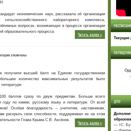
Н.
стратегическому
развитию
андидат экономических наук, рассказала об организации
КФУ
о сельскохозяйственного лабораторного комплекса,
имени
РАСПИСАНИ
облемных вопросах, возникающих в процессе организации
В.
И.
й образовательного процесса.
Читать далее »
Вернадского
Текущее 
ОБРАЩЕНИЕ
к
нтарии
отключены
записи
Гордимся
Орд
нашей
а получили высший балл на Едином государственном
выпускницей
ибольшее количество максимальных результатов было
 литературе.
100 баллов сразу по двум предметам. Больше всего
ДПО
 году по химии, русскому языку и литературе. От всей
ков! Особая благодарность – учителям, наставникам,
Д
ополни
там раскрыть свои способности, поддерживал их на этом
образов
нательности Глава Крыма С.В. Аксёнов.
Читать далее »
— 1С: Бу
— финанс