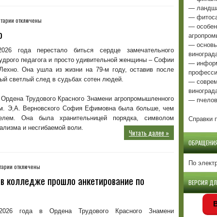
— ландша
— фитоса
к
тарии
отключены
— особен
записи
о
агропром
Памяти
— основы
Софии
026 года перестало биться сердце замечательного
виноград
Ефимовны
удрого педагога и просто удивительной женщины – Софии
— информ
Лехно
ехно. Она ушла из жизни на 79-м году, оставив после
професси
ый светлый след в судьбах сотен людей.
— соврем
виноград
 Ордена Трудового Красного Знамени агропромышленного
— пчелов
м. Э,А. Верновского София Ефимовна была больше, чем
Справки п
телем. Она была хранительницей порядка, символом
ализма и несгибаемой воли.
Читать далее »
ОБРАЩЕНИ
По элект
к
тарии
отключены
записи
 в колледже прошло анкетирование по
ВЕРСИЯ Д
Вместе
сделаем
город
В
лучше:
026 года в Ордена Трудового Красного Знамени