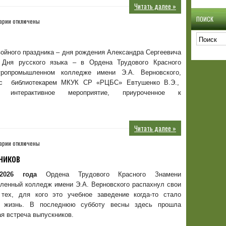
Читать далее »
ПОИСК
к
арии
отключены
записи
День
русского
ойного праздника – дня рождения Александра Сергеевича
языка
Дня русского языка – в Ордена Трудового Красного
гропромышленном колледже имени Э.А. Верновского,
 с библиотекарем МКУК СР «РЦБС» Евтушенко В.Э.,
сь интерактивное мероприятие, приуроченное к
Читать далее »
к
арии
отключены
записи
ников
Традиционная
встреча
026 года
Ордена Трудового Красного Знамени
выпускников
ленный колледж имени Э.А. Верновского распахнул свои
тех, для кого это учебное заведение когда-то стало
в жизнь. В последнюю субботу весны здесь прошла
я встреча выпускников.