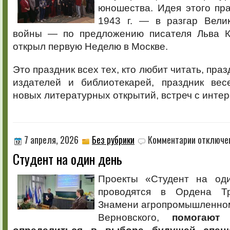
юношества. Идея этого пр
1943 г. — в разгар Вели
войны — по предложению писателя Льва К
открыл первую Неделю в Москве.
Это праздник всех тех, кто любит читать, праз
издателей и библиотекарей, праздник вес
новых литературных открытий, встреч с инте
к
7 апреля, 2026
Без рубрики
Комментарии
отключе
записи
Студент на один день
Студент
на
один
Проекты «Студент на оди
день
проводятся в Ордена Тр
Знамени агропромышленном
Верновского,
помогают