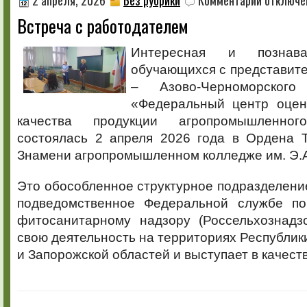
2 апреля, 2026
Без рубрики
Комментарии
отключе
записи
Встреча с работодателем
Встреча
с
работодател
Интересная и познава
обучающихся с представит
– Азово-Черноморског
«Федеральный центр оцен
качества продукции агропромышленно
состоялась 2 апреля 2026 года в Ордена Т
Знамени агропромышленном колледже им. Э.А
Это обособленное структурное подразделен
подведомственное Федеральной службе по
фитосанитарному надзору (Россельхознадзо
свою деятельность на территориях Республик
и Запорожской областей и выступает в качеств