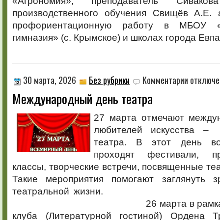
«Агрономия», преподаватель Сивако
производственного обучения Свищёв А.Е. 
профориентационную работу в МБОУ «
гимназия» (с. Крымское) и школах города Евп
к
30 марта, 2026
Без рубрики
Комментарии
отключе
записи
Международный день театра
Междунаро
день
театра
27 марта отмечают между
любителей искусства –
театра. В этот день в
проходят фестивали, п
классы, творческие встречи, посвященные теа
Такие мероприятия помогают заглянуть з
театральной 
26 марта в рамках работ
клуба (Литературной гостиной) Ордена Т