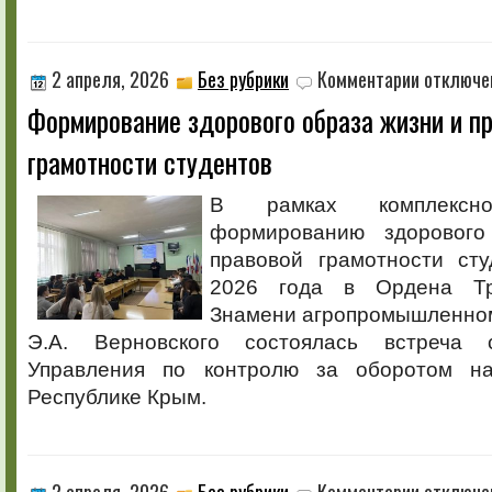
к
2 апреля, 2026
Без рубрики
Комментарии
отключе
записи
Формирование здорового образа жизни и п
Формирован
здорового
грамотности студентов
образа
жизни
и
В рамках комплекс
правовой
формированию здоровог
грамотности
студентов
правовой грамотности сту
2026 года в Ордена Тр
Знамени агропромышленно
Э.А. Верновского состоялась встреча 
Управления по контролю за оборотом н
Республике Крым.
к