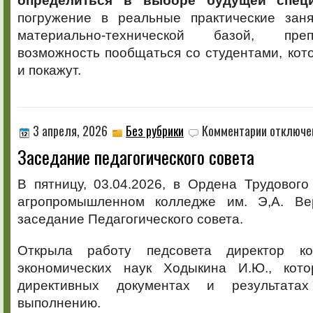
определиться в выборе будущей специ
погружение в реальные практические заня
материально-технической базой, пре
возможность пообщаться со студентами, кот
и покажут.
к
3 апреля, 2026
Без рубрики
Комментарии
отключе
записи
Заседание педагогического совета
Заседание
педагогичес
совета
В пятницу, 03.04.2026, в Ордена Трудовог
агропромышленном колледже им. Э,А. Вер
заседание Педагогического совета.
Открыла работу педсовета директор ко
экономических наук Ходыкина И.Ю., кото
директивных документах и результат
выполнению.