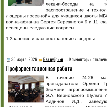
«Предуниве
лекции-беседы на т
распространение и технол
люцерны посевной» для учащихся школы М
воина-афганца Сергея Бережного» 9 и 11 кла
освещены следующие вопросы.
1.Значение и распространение люцерны.
к
30 марта, 2026
Без рубрики
Комментарии
отключе
записи
Профориентационная работа
Профориент
работа
В течение 24-26 ма
преподаватели Ордена Тр
Знамени агропромышленн
Э.А. Верновского Шульга А
Аидинов И.Д., заведу