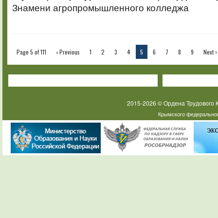
Знамени агропромышленного колледжа
Page 5 of 111
‹ Previous
1
2
3
4
5
6
7
8
9
Next ›
2015-2026 © Ордена Трудового
Крымского федеральног