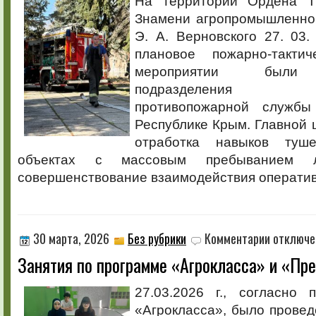
На территории Ордена Тр
безопасност
Знамени агропромышленно
Э. А. Верновского 27. 03
плановое пожарно-такти
мероприятии были 
подразделения Гос
противопожарной служб
Республике Крым. Главной 
отработка навыков туш
объектах с массовым пребыванием 
совершенствование взаимодействия оператив
к
30 марта, 2026
Без рубрики
Комментарии
отключе
записи
Занятия по программе «Агрокласса» и «Пр
Занятия
по
программе
27.03.2026 г., согласно 
«Агрокласса
«Агрокласса», было провед
и