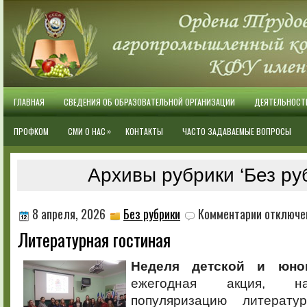
ГЛАВНАЯ
СВЕДЕНИЯ ОБ ОБРАЗОВАТЕЛЬНОЙ ОРГАНИЗАЦИИ
ДЕЯТЕЛЬНОСТ
»
ПРОФКОМ
СМИ О НАС
КОНТАКТЫ
ЧАСТО ЗАДАВАЕМЫЕ ВОПРОСЫ
Архивы рубрики ‘Без ру
к
8 апреля, 2026
Без рубрики
Комментарии
отключе
записи
Литературная гостиная
Литературна
гостиная
Неделя детской и юно
ежегодная акция, н
популяризацию литерат