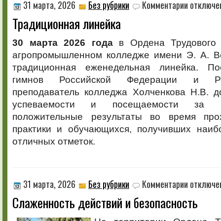
к
31 марта, 2026
Без рубрики
Комментарии
отключе
записи
Традиционная линейка
Традиционн
линейка
30 марта 2026 года
в Ордена Трудового 
агропромышленном колледже имени Э. А. В
традиционная еженедельная линейка. По
гимнов Российской Федерации и Ре
преподаватель колледжа Холченкова Н.В. д
успеваемости и посещаемости за н
положительные результаты во время про
практики и обучающихся, получивших наиб
отличных отметок.
к
31 марта, 2026
Без рубрики
Комментарии
отключе
записи
Слаженность действий и безопасность
Слаженность
действий
и