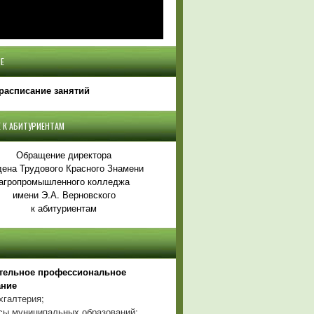
Е
расписание занятий
 К АБИТУРИЕНТАМ
Обращение директора
ена Трудового Красного Знамени
агропромышленного колледжа
имени Э.А. Верновского
к абитуриентам
тельное профессиональное
ание
хгалтерия;
ы муниципальных образований;