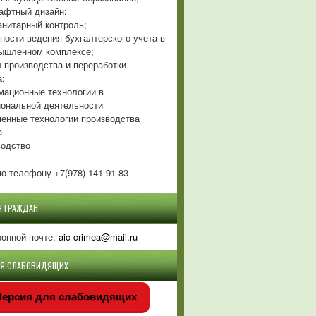
фтный дизайн;
нитарный контроль;
ности ведения бухгалтерского учета в
ышленном комплексе;
 производства и переработки
а;
ационные технологии в
ональной деятельности
енные технологии производства
а
одство
о телефону +7(978)-141-91-83
Я ГРАЖДАН
ронной почте:
aic-crimea@mail.ru
ЛЯ СЛАБОВИДЯЩИХ
ерсия для слабовидящих