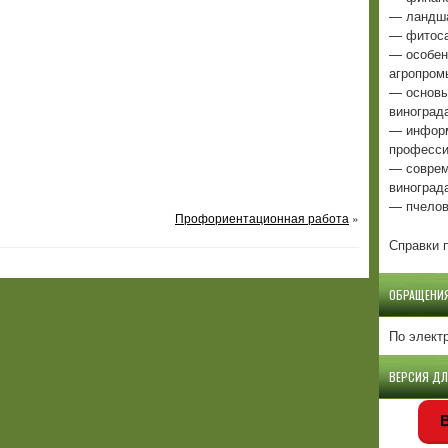
— ландша
— фитоса
— особен
агропром
— основы
виноград
— информ
професси
— соврем
виноград
— пчелов
Профориентационная работа
»
Справки п
ОБРАЩЕНИ
По элект
ВЕРСИЯ Д
В