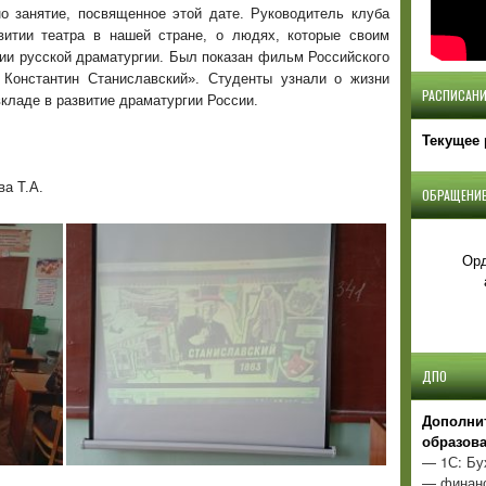
но занятие, посвященное этой дате. Руководитель клуба
витии театра в нашей стране, о людях, которые своим
ии русской драматургии. Был показан фильм Российского
онстантин Станиславский». Студенты узнали о жизни
РАСПИСАНИ
вкладе в развитие драматургии России.
Текущее 
а Т.А.
ОБРАЩЕНИЕ
Орд
ДПО
Д
ополни
образов
— 1С: Бу
— финанс