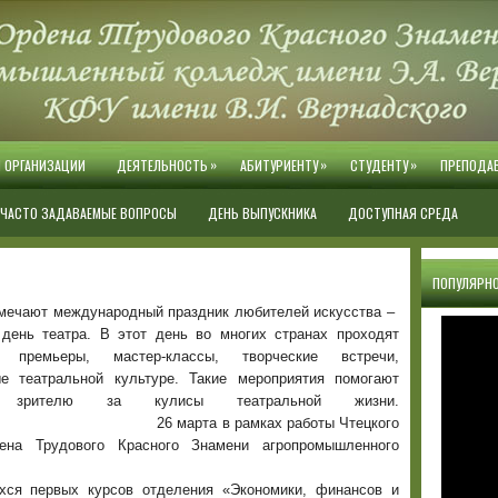
»
»
»
Й ОРГАНИЗАЦИИ
ДЕЯТЕЛЬНОСТЬ
АБИТУРИЕНТУ
СТУДЕНТУ
ПРЕПОДА
ЧАСТО ЗАДАВАЕМЫЕ ВОПРОСЫ
ДЕНЬ ВЫПУСКНИКА
ДОСТУПНАЯ СРЕДА
ПОПУЛЯРНО
тмечают международный праздник любителей искусства –
день театра. В этот день во многих странах проходят
, премьеры, мастер-классы, творческие встречи,
е театральной культуре. Такие мероприятия помогают
ть зрителю за кулисы театральной жизни.
мках работы Чтецкого
дена Трудового Красного Знамени агропромышленного
хся первых курсов отделения «Экономики, финансов и