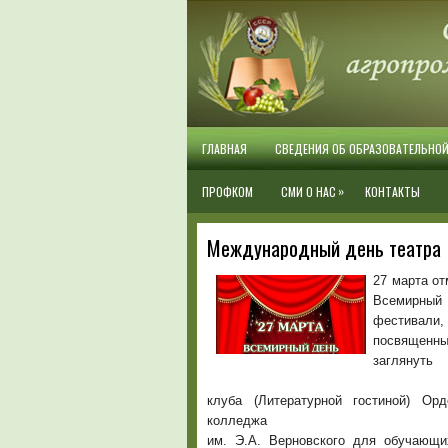
ГЛАВНАЯ
СВЕДЕНИЯ ОБ ОБРАЗОВАТЕЛЬНО
»
ПРОФКОМ
СМИ О НАС
КОНТАКТЫ
Международный день театра
27 марта о
Всемирный 
фестивали
посвященны
загляну
26 марта в ра
клуба (Литературной гостиной) Ор
колледжа
им. Э.А. Верновского для обучающи