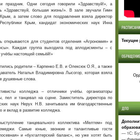
 праздник. Одни сегодня говорили «Здравствуй!», а
ь «Здравствуй, большая жизнь!». В зале звучали Гимн
Крым, а затем слово для поздравления взяла директор
Республики Крым, кандидат экономических наук Инна
РАСПИСАНИ
Текущее 
ь открываются для студентов отделения «Агрономия» и
ансы». Каждая группа выходила под аплодисменты – с
ы учёбы настоящей семьёй!»
ОБРАЩЕНИЕ
тились родители – Карпенко Е.В. и Олексюк О.Я., а также
даватель Наталья Владимировна Лысогор, которая взяла
Орд
ые душевные слова.
тивисты колледжа – отличники учёбы. организаторы
ты, пел и танцевал на сцене. Заместитель директора по
еских наук Нерух Н.В. зачитывала им благодарственные
ДПО
ю и вклад в развитие колледжа.
Д
ополни
ыступление танцевального коллектива «Мелтем» под
образов
емеджи. Самые юные, звонкие и талантливые гости
— 1С: Бу
посевная» и «бухгалтерский баланс», но уже хотят быть
— финанс