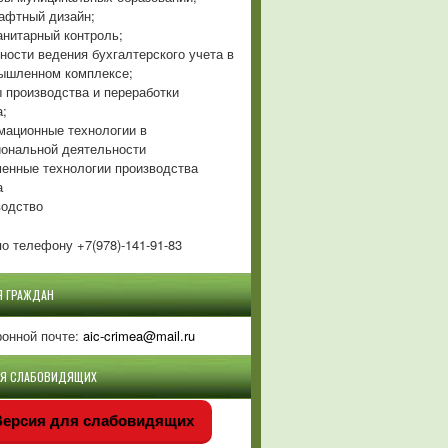
фтный дизайн;
нитарный контроль;
ности ведения бухгалтерского учета в
ышленном комплексе;
 производства и переработки
а;
ационные технологии в
ональной деятельности
енные технологии производства
а
одство
о телефону +7(978)-141-91-83
Я ГРАЖДАН
ронной почте:
aic-crimea@mail.ru
ЛЯ СЛАБОВИДЯЩИХ
ерсия для слабовидящих