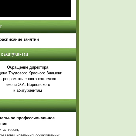
Е
расписание занятий
 К АБИТУРИЕНТАМ
Обращение директора
ена Трудового Красного Знамени
агропромышленного колледжа
имени Э.А. Верновского
к абитуриентам
тельное профессиональное
ание
хгалтерия;
ы муниципальных образований;