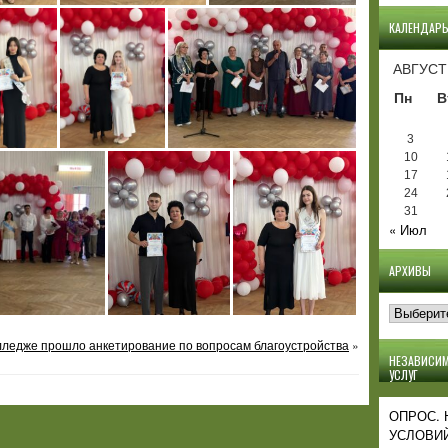
КАЛЕНДАР
АВГУСТ
Пн
В
3
10
17
24
31
« Июл
АРХИВЫ
Архивы
олледже прошло анкетирование по вопросам благоустройства
»
НЕЗАВИСИМ
УСЛУГ
ОПРОС.
УСЛОВИЙ