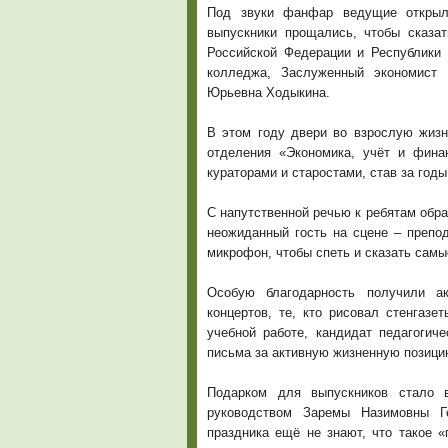
Под звуки фанфар ведущие открыли
выпускники прощались, чтобы сказат
Российской Федерации и Республики 
колледжа, Заслуженный экономист 
Юрьевна Ходыкина.
В этом году двери во взрослую жизн
отделения «Экономика, учёт и фин
кураторами и старостами, став за год
С напутственной речью к ребятам обра
неожиданный гость на сцене – препо
микрофон, чтобы спеть и сказать сам
Особую благодарность получили ак
концертов, те, кто рисовал стенгазе
учебной работе, кандидат педагогич
письма за активную жизненную позици
Подарком для выпускников стало в
руководством Заремы Назимовны Г
праздника ещё не знают, что такое «