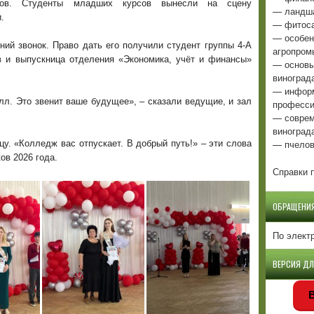
ков. Студенты младших курсов вынесли на сцену
— ландша
.
— фитоса
— особен
ий звонок. Право дать его получили студент группы 4-А
агропром
 и выпускница отделения «Экономика, учёт и финансы»
— основы
виноград
— информ
лл. Это звенит ваше будущее», – сказали ведущие, и зал
професси
— соврем
виноград
— пчелов
у. «Колледж вас отпускает. В добрый путь!» – эти слова
ов 2026 года.
Справки п
ОБРАЩЕНИ
По элект
ВЕРСИЯ Д
В