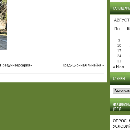
КАЛЕНДАР
АВГУСТ
Пн
В
3
10
17
24
31
 «Предуниверсария»
Традиционная линейка
»
« Июл
АРХИВЫ
Архивы
НЕЗАВИСИМ
УСЛУГ
ОПРОС.
УСЛОВИЙ