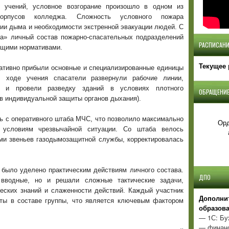
 учений, условное возгорание произошло в одном из
орпусов колледжа. Сложность условного пожара
ии дыма и необходимости экстренной эвакуации людей. С
га» личный состав пожарно-спасательных подразделений
РАСПИСАНИ
ющими нормативами.
Текущее 
ративно прибыли основные и специализированные единицы
 ходе учения спасатели развернули рабочие линии,
е и провели разведку зданий в условиях плотного
ОБРАЩЕНИЕ
в индивидуальной защиты органов дыхания).
ь с оперативного штаба МЧС, что позволило максимально
Орд
 условиям чрезвычайной ситуации. Со штаба велось
ми звеньев газодымозащитной службы, корректировалась
 было уделено практическим действиям личного состава.
ДПО
вводные, но и решали сложные тактические задачи,
еских знаний и слаженности действий. Каждый участник
Д
ополни
ты в составе группы, что является ключевым фактором
образов
— 1С: Бу
— финанс