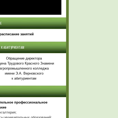
Е
расписание занятий
 К АБИТУРИЕНТАМ
Обращение директора
ена Трудового Красного Знамени
агропромышленного колледжа
имени Э.А. Верновского
к абитуриентам
тельное профессиональное
ание
хгалтерия;
ы муниципальных образований;