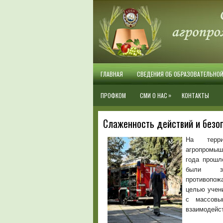
ГЛАВНАЯ
СВЕДЕНИЯ ОБ ОБРАЗОВАТЕЛЬНО
»
ПРОФКОМ
СМИ О НАС
КОНТАКТЫ
Слаженность действий и безо
На терри
агропромыш
года прошл
были зад
противопож
целью учени
с массовы
взаимодейс