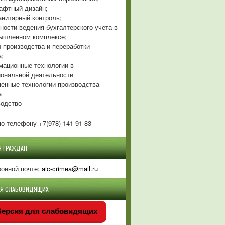
фтный дизайн;
нитарный контроль;
ности ведения бухгалтерского учета в
ышленном комплексе;
 производства и переработки
а;
ационные технологии в
ональной деятельности
енные технологии производства
а
одство
о телефону +7(978)-141-91-83
Я ГРАЖДАН
ронной почте:
aic-crimea@mail.ru
ЛЯ СЛАБОВИДЯЩИХ
ерсия для слабовидящих