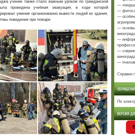
еджа учение также стало важным уроком по гражданской
— ландша
ыла проведена учебная эвакуация, в ходе которой
— фитоса
рировал умение организованно вывести людей из здания,
— особен
итмы поведения при пожаре.
агропром
— основы
виноград
— информ
професси
— соврем
виноград
— пчелов
Справки п
ОБРАЩЕНИ
По элект
ВЕРСИЯ Д
В