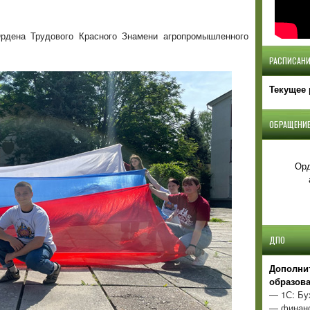
рдена Трудового Красного Знамени агропромышленного
РАСПИСАНИ
Текущее 
ОБРАЩЕНИЕ
Орд
ДПО
Д
ополни
образов
— 1С: Бу
— финанс