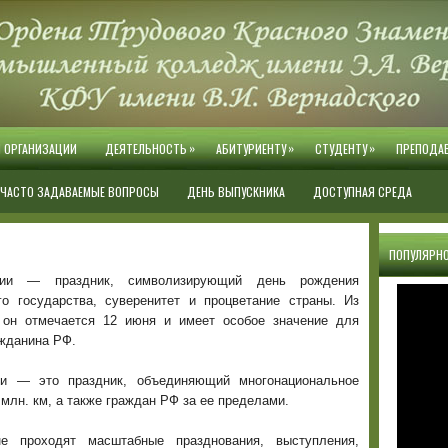
»
»
»
Й ОРГАНИЗАЦИИ
ДЕЯТЕЛЬНОСТЬ
АБИТУРИЕНТУ
СТУДЕНТУ
ПРЕПОДА
ЧАСТО ЗАДАВАЕМЫЕ ВОПРОСЫ
ДЕНЬ ВЫПУСКНИКА
ДОСТУПНАЯ СРЕДА
ПОПУЛЯРНО
ии — праздник, символизирующий день рождения
го государства, суверенитет и процветание страны. Из
 он отмечается 12 июня и имеет особое значение для
ажданина РФ.
и — это праздник, объединяющий многонациональное
млн. км, а также граждан РФ за ее пределами.
е проходят масштабные празднования, выступления,