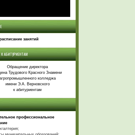
Е
расписание занятий
 К АБИТУРИЕНТАМ
Обращение директора
ена Трудового Красного Знамени
агропромышленного колледжа
имени Э.А. Верновского
к абитуриентам
тельное профессиональное
ание
хгалтерия;
ы муниципальных образований;