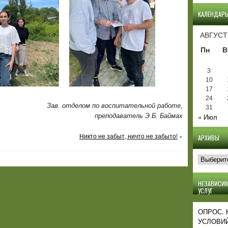
КАЛЕНДАР
АВГУСТ
Пн
В
3
10
17
24
Зав. отделом по воспитательной работе,
31
преподаватель Э.Б. Баймах
« Июл
Никто не забыт, ничто не забыто!
»
АРХИВЫ
Архивы
НЕЗАВИСИМ
УСЛУГ
ОПРОС.
УСЛОВИЙ