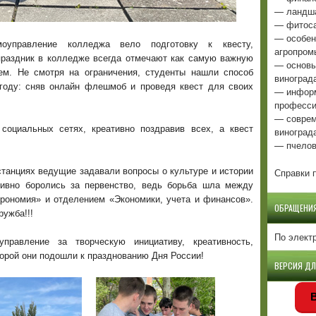
— ландша
— фитоса
— особен
оуправление колледжа вело подготовку к квесту,
агропром
праздник в колледже всегда отмечают как самую важную
— основы
ем. Не смотря на ограничения, студенты нашли способ
виноград
году: сняв онлайн флешмоб и проведя квест для своих
— информ
професси
— соврем
оциальных сетях, креативно поздравив всех, а квест
виноград
— пчелов
Справки п
 станциях ведущие задавали вопросы о культуре и истории
тивно боролись за первенство, ведь борьба шла между
рономия» и отделением «Экономики, учета и финансов».
ОБРАЩЕНИ
ружба!!!
По элект
правление за творческую инициативу, креативность,
торой они подошли к празднованию Дня России!
ВЕРСИЯ Д
В