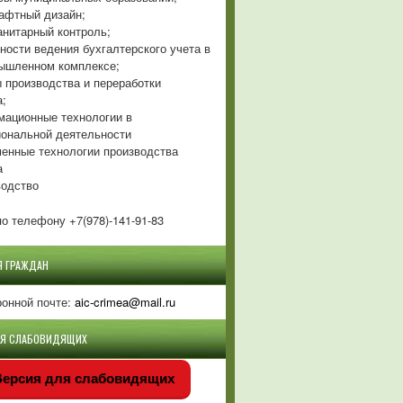
фтный дизайн;
нитарный контроль;
ности ведения бухгалтерского учета в
ышленном комплексе;
 производства и переработки
а;
ационные технологии в
ональной деятельности
енные технологии производства
а
одство
о телефону +7(978)-141-91-83
Я ГРАЖДАН
ронной почте:
aic-crimea@mail.ru
ЛЯ СЛАБОВИДЯЩИХ
ерсия для слабовидящих