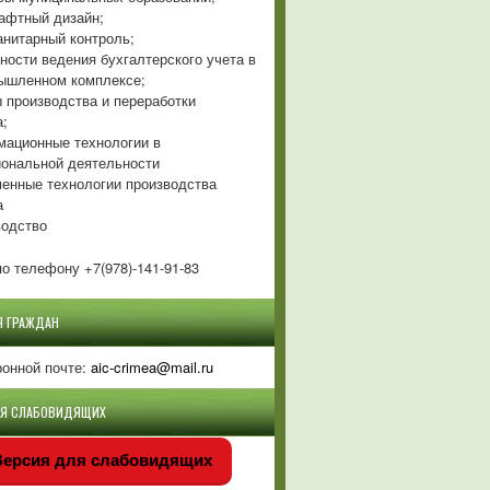
фтный дизайн;
нитарный контроль;
ности ведения бухгалтерского учета в
ышленном комплексе;
 производства и переработки
а;
ационные технологии в
ональной деятельности
енные технологии производства
а
одство
о телефону +7(978)-141-91-83
Я ГРАЖДАН
ронной почте:
aic-crimea@mail.ru
ЛЯ СЛАБОВИДЯЩИХ
ерсия для слабовидящих