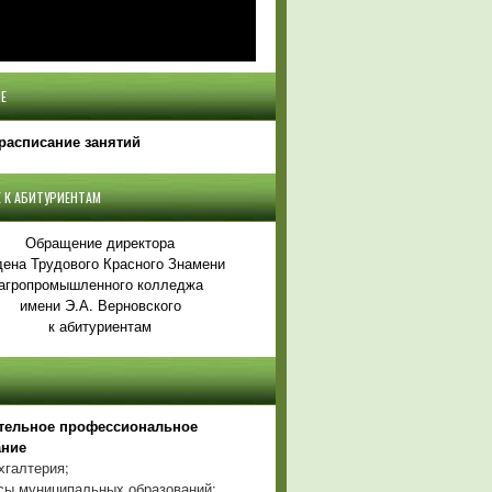
Е
расписание занятий
 К АБИТУРИЕНТАМ
Обращение директора
ена Трудового Красного Знамени
агропромышленного колледжа
имени Э.А. Верновского
к абитуриентам
тельное профессиональное
ание
хгалтерия;
ы муниципальных образований;