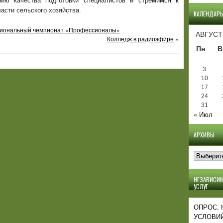
ю качества подготовки специалистов и стремимся к
асти сельского хозяйства.
КАЛЕНДАР
егиональный чемпионат «Профессионалы»
АВГУСТ
Колледж в радиоэфире
»
Пн
В
3
10
17
24
31
« Июл
АРХИВЫ
Архивы
НЕЗАВИСИМ
УСЛУГ
ОПРОС.
УСЛОВИЙ