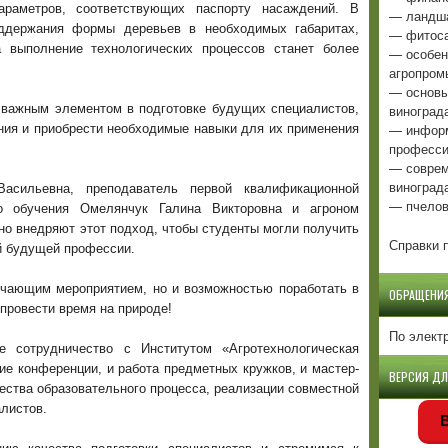
араметров, соответствующих паспорту насаждений. В
— ландша
ддержания формы деревьев в необходимых габаритах,
— фитоса
а выполнение технологических процессов станет более
— особен
агропром
— основы
я важным элементом в подготовке будущих специалистов,
виноград
— информ
ания и приобрести необходимые навыки для их применения
професси
— соврем
виноград
асильевна, преподаватель первой квалификационной
— пчелов
ого обучения Омелянчук Галина Викторовна и агроном
о внедряют этот подход, чтобы студенты могли получить
Справки п
й будущей профессии.
бучающим мероприятием, но и возможностью поработать в
ОБРАЩЕНИ
провести время на природе!
По элект
е сотрудничество с Институтом «Агротехнологическая
ие конференции, и работа предметных кружков, и мастер-
ВЕРСИЯ Д
ества образовательного процесса, реализации совместной
листов.
В