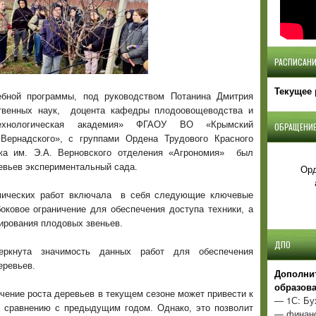
РАСПИСАНИ
Текущее 
ебной программы, под руководством Потанина Дмитрия
ственных наук, доцента кафедры плодоовощеводства и
отехнологическая академия» ФГАОУ ВО «Крымский
ОБРАЩЕНИЕ
Вернадского», с группами Ордена Трудового Красного
жа им. Э.А. Верновского отделения «Агрономия» был
ревьев экспериментальный сада.
Орд
мических работ включала в себя следующие ключевые
боковое ограничение для обеспечения доступа техники, а
ирования плодовых звеньев.
ДПО
еркнута значимость данных работ для обеспечения
еревьев.
Д
ополни
образов
чение роста деревьев в текущем сезоне может привести к
— 1С: Бу
 сравнению с предыдущим годом. Однако, это позволит
— финанс