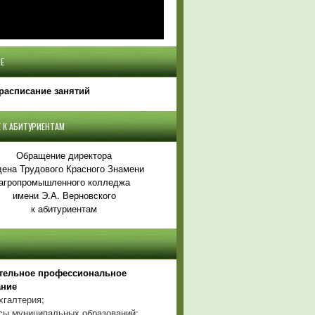
Е
расписание занятий
 К АБИТУРИЕНТАМ
Обращение директора
ена Трудового Красного Знамени
агропромышленного колледжа
имени Э.А. Верновского
к абитуриентам
тельное профессиональное
ание
хгалтерия;
ы муниципальных образований;