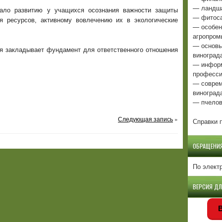
— ландша
вало развитию у учащихся осознания важности защиты
— фитоса
я ресурсов, активному вовлечению их в экологические
— особен
агропром
— основы
ия закладывает фундамент для ответственного отношения
виноград
— информ
професси
— соврем
виноград
— пчелов
Следующая запись
»
Справки п
ОБРАЩЕНИ
По элект
ВЕРСИЯ Д
В