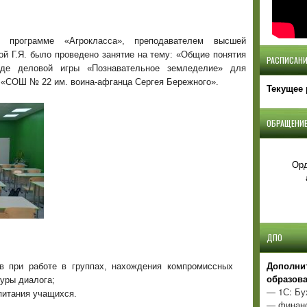
 программе «Агрокласса», преподавателем высшей
й Г.Я. было проведено занятие на тему: «Общие понятия
РАСПИСАНИ
де деловой игры «Познавательное земледелие» для
 «СОШ № 22 им. воина-афганца Сергея Бережного».
Текущее 
ОБРАЩЕНИЕ
Орд
ДПО
Д
ополни
в при работе в группах, нахождения компромиссных
образов
уры диалога;
— 1С: Бу
питания учащихся.
— финанс