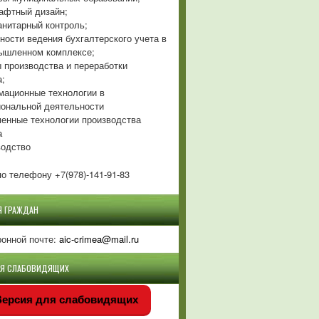
фтный дизайн;
нитарный контроль;
ности ведения бухгалтерского учета в
ышленном комплексе;
 производства и переработки
а;
ационные технологии в
ональной деятельности
енные технологии производства
а
одство
о телефону +7(978)-141-91-83
Я ГРАЖДАН
ронной почте:
aic-crimea@mail.ru
ЛЯ СЛАБОВИДЯЩИХ
ерсия для слабовидящих