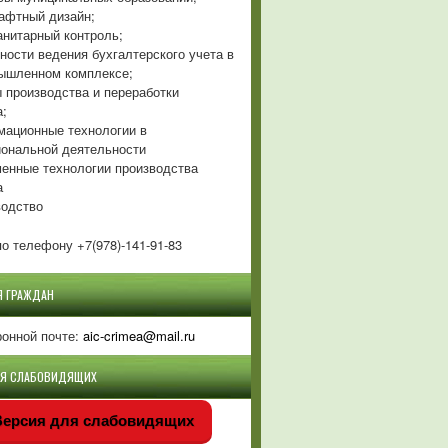
фтный дизайн;
нитарный контроль;
ности ведения бухгалтерского учета в
ышленном комплексе;
 производства и переработки
а;
ационные технологии в
ональной деятельности
енные технологии производства
а
одство
о телефону +7(978)-141-91-83
Я ГРАЖДАН
ронной почте:
aic-crimea@mail.ru
ЛЯ СЛАБОВИДЯЩИХ
ерсия для слабовидящих