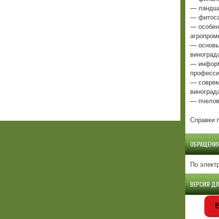
— ландша
— фитоса
— особен
агропром
— основы
виноград
— информ
професси
— соврем
виноград
— пчелов
Справки п
ОБРАЩЕНИ
По элект
ВЕРСИЯ Д
В