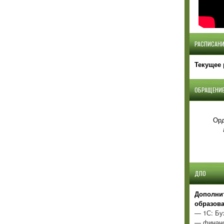
РАСПИСАНИ
Текущее 
ОБРАЩЕНИЕ
Орд
ДПО
Д
ополни
образов
— 1С: Бу
— финанс