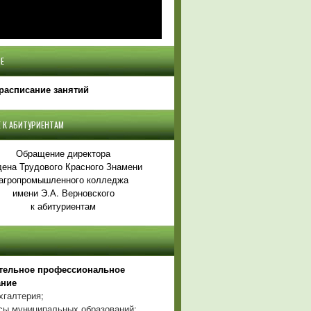
Е
расписание занятий
 К АБИТУРИЕНТАМ
Обращение директора
ена Трудового Красного Знамени
агропромышленного колледжа
имени Э.А. Верновского
к абитуриентам
тельное профессиональное
ание
хгалтерия;
ы муниципальных образований;