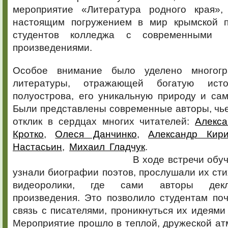
мероприятие «Литература родного края
настоящим погружением в мир крымской п
студентов колледжа с современными
произведениями.
Особое внимание было уделено многогр
литературы, отражающей богатую ист
полуострова, его уникальную природу и са
Были представлены современные авторы, чь
отклик в сердцах многих читателей:
Алекса
Кротко
,
Олеся Данчинко
,
Александр Кир
Настасьин
,
Михаил Гладчук
В ходе встречи обучающие
узнали биографии поэтов, прослушали их ст
видеоролики, где сами авторы декл
произведения. Это позволило студентам по
связь с писателями, проникнуться их идея
Мероприятие прошло в теплой, дружеской а