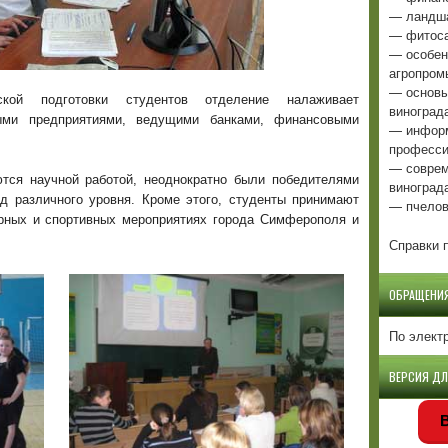
— ландша
— фитоса
— особен
агропром
— основы
кой подготовки студентов отделение налаживает
виноград
ыми предприятиями, ведущими банками, финансовыми
— информ
професси
— соврем
тся научной работой, неоднократно были победителями
виноград
д различного уровня. Кроме этого, студенты принимают
— пчелов
урных и спортивных мероприятиях города Симферополя и
Справки п
ОБРАЩЕНИ
По элект
ВЕРСИЯ Д
В