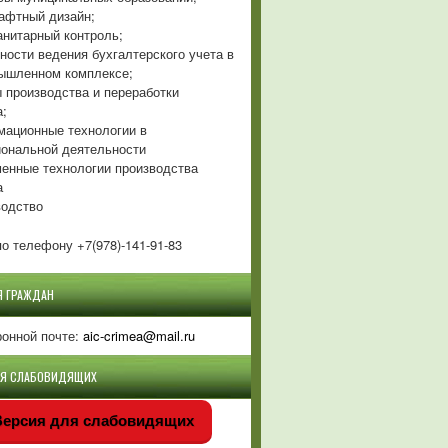
фтный дизайн;
нитарный контроль;
ности ведения бухгалтерского учета в
ышленном комплексе;
 производства и переработки
а;
ационные технологии в
ональной деятельности
енные технологии производства
а
одство
о телефону +7(978)-141-91-83
Я ГРАЖДАН
ронной почте:
aic-crimea@mail.ru
ЛЯ СЛАБОВИДЯЩИХ
ерсия для слабовидящих