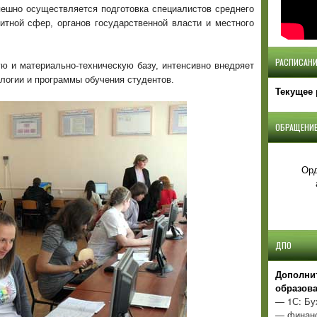
пешно осуществляется подготовка специалистов среднего
итной сфер, органов государственной власти и местного
РАСПИСАНИ
ю и материально-техническую базу, интенсивно внедряет
логии и программы обучения студентов.
Текущее 
ОБРАЩЕНИЕ
Орд
ДПО
Д
ополни
образов
— 1С: Бу
— финанс