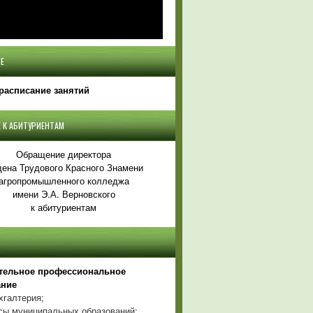
Е
расписание занятий
 К АБИТУРИЕНТАМ
Обращение директора
ена Трудового Красного Знамени
агропромышленного колледжа
имени Э.А. Верновского
к абитуриентам
тельное профессиональное
ание
хгалтерия;
ы муниципальных образований;