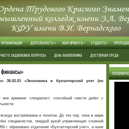
»
»
»
Й ОРГАНИЗАЦИИ
ДЕЯТЕЛЬНОСТЬ
АБИТУРИЕНТУ
СТУДЕНТУ
ПРЕПОДА
ЧАСТО ЗАДАВАЕМЫЕ ВОПРОСЫ
ДЕНЬ ВЫПУСКНИКА
ДОСТУПНАЯ СРЕДА
и финансы»
ПОПУЛЯРНО
тям
38.02.01 «Экономика и бухгалтерский учет (по
 вне времени: специалист, способный свести дебет с
льности.
всегда востребована и почетна. До тех пор, пока в мире
 без специалистов, твердой рукой управляющих сложной
6 г. образовано отделение «Бухгалтерский учет», а ныне