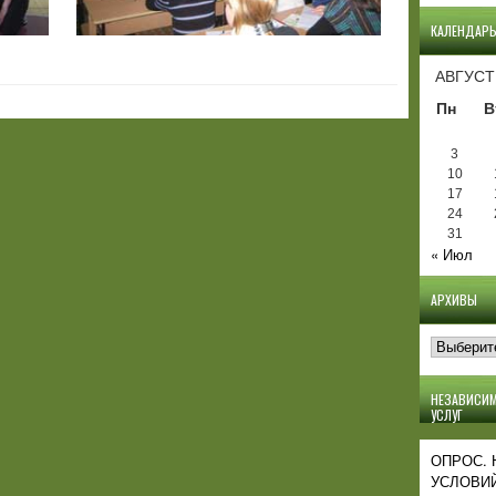
КАЛЕНДАР
АВГУСТ
Пн
В
3
10
17
24
31
« Июл
АРХИВЫ
Архивы
НЕЗАВИСИМ
УСЛУГ
ОПРОС.
УСЛОВИЙ