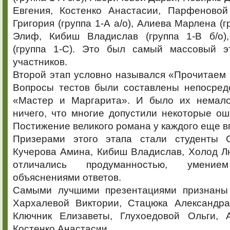
Евгения, Костенко Анастасии, Парфеновой
Григория (группа 1-А а/о), Алиева Марлена (г
Элиф, Кибиш Владислав (группа 1-В б/о)
(группа 1-С). Это был самый массовый э
участников.
Второй этап условно назывался «Прочитаем 
Вопросы тестов были составлены непосред
«Мастер и Маргарита». И было их немало
ничего, что многие допустили некоторые ош
Постижение великого романа у каждого еще в
Призерами этого этапа стали студенты С
Кучерова Амина, Кибиш Владислав, Холод Л
отличались продуманностью, умением
объяснениями ответов.
Самыми лучшими презентациями признаны 
Хархалевой Виктории, Стацюка Александр
Ключник Елизаветы, Глухоедовой Ольги, 
Костенко Анастасии.