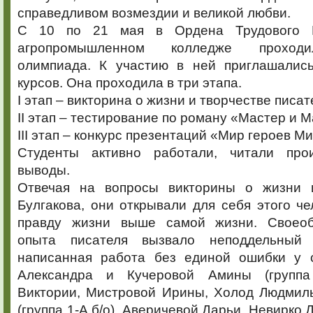
справедливом возмездии и великой любви.
С 10 по 21 мая в Ордена Трудового К
агропромышленном колледже проходи
олимпиада. К участию в ней приглашалис
курсов. Она проходила в три этапа.
I этап – викторина о жизни и творчестве писат
II этап – тестирование по роману «Мастер и М
III этап – конкурс презентаций «Мир героев М
Студенты активно работали, читали прои
выводы.
Отвечая на вопросы викторины о жизни и
Булгакова, они открывали для себя этого че
правду жизни выше самой жизни. Своеоб
опыта писателя вызвало неподдельный
написанная работа без единой ошибки у 
Александра и Кучеровой Амины (группа
Виктории, Мистровой Ирины, Холод Людмил
(группа 1-А б/о), Аверичевой Дарьи, Невирко