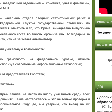
м заведующей отделением «Экономика, учет и финансы»,
о М.В.
 – начальник отдела сводных статистических работ и
РАСПИСАНИ
Федеральной службы государственной статистики по
очется отметить и то, что Ирина Геннадьевна выпускница
Текущее 
желанного гостя во многих организациях, благодарим за
 то, что не забывает альма-матер
ОБРАЩЕНИЕ
ли уникальную возможность:
ую грамотность на федеральном уровне, изучить
Орд
используя современные информационные технологии;
 от представителя Росстата;
тистика».
ДПО
 Крым заняла 3-е место по числу участников среди всех
Д
ополни
ованиях. Такие мастер-классы – это не только проверка и
образов
ессиональное будущее, мы уверены, что вклад наших
— 1С: Бу
ию!
— финанс