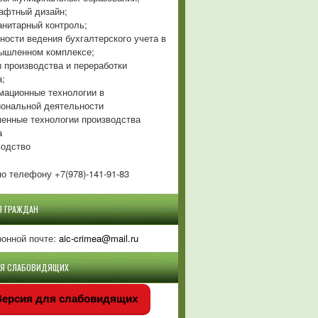
фтный дизайн;
нитарный контроль;
ности ведения бухгалтерского учета в
ышленном комплексе;
 производства и переработки
а;
ационные технологии в
ональной деятельности
енные технологии производства
а
одство
о телефону +7(978)-141-91-83
Я ГРАЖДАН
ронной почте:
aic-crimea@mail.ru
ЛЯ СЛАБОВИДЯЩИХ
ерсия для слабовидящих