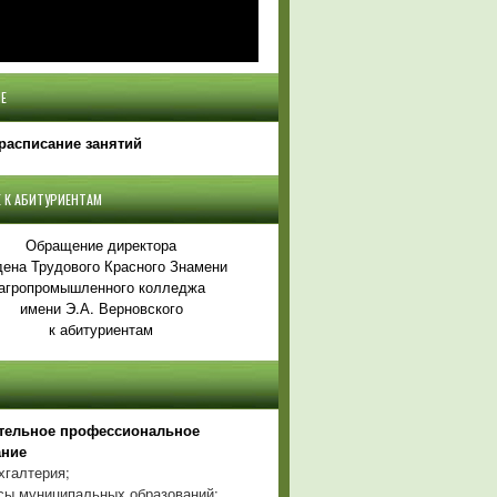
Е
расписание занятий
 К АБИТУРИЕНТАМ
Обращение директора
ена Трудового Красного Знамени
агропромышленного колледжа
имени Э.А. Верновского
к абитуриентам
тельное профессиональное
ание
хгалтерия;
ы муниципальных образований;