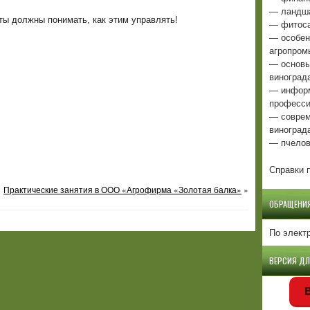
— ландша
ты должны понимать, как этим управлять!
— фитоса
— особен
агропром
— основы
виноград
— информ
професси
— соврем
виноград
— пчелов
Справки п
Практические занятия в ООО «Агрофирма «Золотая балка»
»
ОБРАЩЕНИ
По элект
ВЕРСИЯ Д
В