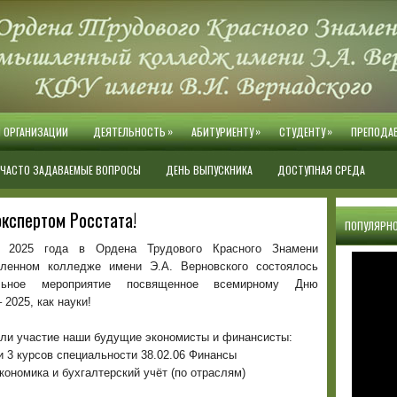
»
»
»
Й ОРГАНИЗАЦИИ
ДЕЯТЕЛЬНОСТЬ
АБИТУРИЕНТУ
СТУДЕНТУ
ПРЕПОДА
ЧАСТО ЗАДАВАЕМЫЕ ВОПРОСЫ
ДЕНЬ ВЫПУСКНИКА
ДОСТУПНАЯ СРЕДА
экспертом Росстата!
ПОПУЛЯРНО
я 2025 года в Ордена Трудового Красного Знамени
ленном колледже имени Э.А. Верновского состоялось
ельное мероприятие посвященное всемирному Дню
 2025, как науки!
яли участие наши будущие экономисты и финансисты:
и 3 курсов специальности 38.02.06 Финансы
Экономика и бухгалтерский учёт (по отраслям)