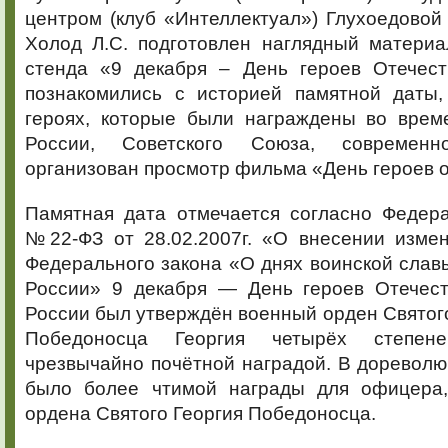
центром (клуб «Интеллектуал») Глухоедовой О
Холод Л.С. подготовлен наглядный матери
стенда «9 декабря – День героев Отечес
познакомились с историей памятной даты,
героях, которые были награждены во врем
России, Советского Союза, современ
организован просмотр фильма «День героев о
Памятная дата отмечается согласно Федер
№22-ФЗ от 28.02.2007г. «О внесении измен
Федерального закона «О днях воинской слав
России» 9 декабря — День героев Отечест
России был утверждён военный орден Святог
Победоносца Георгия четырёх степен
чрезвычайно почётной наградой. В доревол
было более чтимой награды для офицера,
ордена Святого Георгия Победоносца.