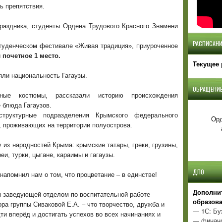
ь препятствия.
праздника, студенты Ордена Трудового Красного Знамени
РАСПИСАНИ
студенческом фестивале «Живая традиция», приуроченное
и
почетное 1 место.
Текущее 
ли национальность Гагаузы.
ОБРАЩЕНИЕ
дные костюмы, рассказали историю происхождения
 блюда Гагаузов.
труктурные подразделения Крымского федерального
Орд
, проживающих на территории полуострова.
из народностей Крыма: крымские татары, греки, грузины,
еи, турки, цыгане, караимы и гагаузы.
ДПО
апомнил нам о том, что процветание – в единстве!
Д
ополни
м заведующей отделом по воспитательной работе
образов
ра группы Сиваковой Е.А. – что творчество, дружба и
— 1С: Бу
дти вперёд и достигать успехов во всех начинаниях и
— финанс