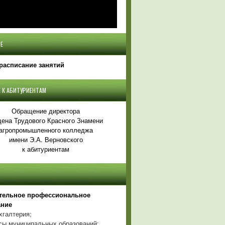
Е
расписание занятий
 К АБИТУРИЕНТАМ
Обращение директора
ена Трудового Красного Знамени
агропромышленного колледжа
имени Э.А. Верновского
к абитуриентам
тельное профессиональное
ание
хгалтерия;
ы муниципальных образований;