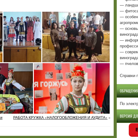
— ландша
— фитоса
— особен
агропром
— основы
виноград
— информ
професси
— соврем
виноград
— пчелов
Справки п
ОБРАЩЕНИ
По элект
ВЕРСИЯ Д
ии
РАБОТА КРУЖКА «НАЛОГООБЛОЖЕНИЯ И АУДИТА»
»
В