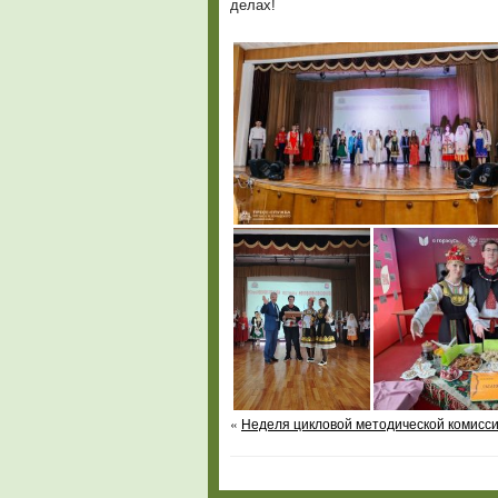
делах!
«
Неделя цикловой методической комисс