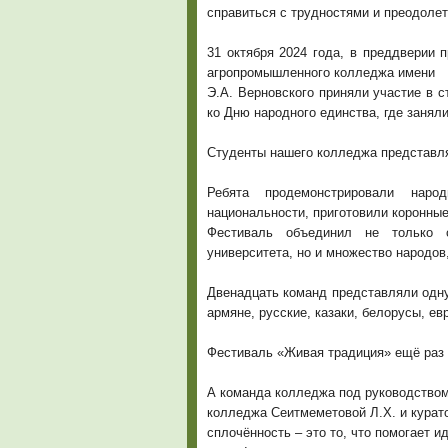
справиться с трудностями и преодолет
31 октября 2024 года, в преддверии 
агропромышленного колледжа имени
Э.А. Верновского приняли участие в 
ко Дню народного единства, где занял
Студенты нашего колледжа представля
Ребята продемонстрировали наро
национальности, приготовили коронные
Фестиваль объединил не только с
университета, но и множество народов
Двенадцать команд представляли одну 
армяне, русские, казаки, белорусы, евр
Фестиваль «Живая традиция» ещё раз н
А команда колледжа под руководство
колледжа Сеитмеметовой Л.Х. и курато
сплочённость – это то, что помогает и