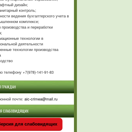
фтный дизайн;
нитарный контроль;
ности ведения бухгалтерского учета в
ышленном комплексе;
 производства и переработки
а;
ационные технологии в
ональной деятельности
енные технологии производства
а
одство
о телефону +7(978)-141-91-83
Я ГРАЖДАН
ронной почте:
aic-crimea@mail.ru
ЛЯ СЛАБОВИДЯЩИХ
ерсия для слабовидящих