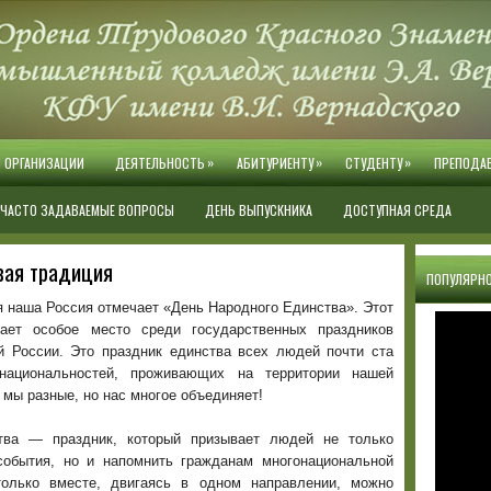
»
»
»
Й ОРГАНИЗАЦИИ
ДЕЯТЕЛЬНОСТЬ
АБИТУРИЕНТУ
СТУДЕНТУ
ПРЕПОДА
ЧАСТО ЗАДАВАЕМЫЕ ВОПРОСЫ
ДЕНЬ ВЫПУСКНИКА
ДОСТУПНАЯ СРЕДА
вая традиция
ПОПУЛЯРНО
я наша Россия отмечает «День Народного Единства». Этот
ает особое место среди государственных праздников
й России. Это праздник единства всех людей почти ста
национальностей, проживающих на территории нашей
 мы разные, но нас многое объединяет!
тва — праздник, который призывает людей не только
события, но и напомнить гражданам многонациональной
только вместе, двигаясь в одном направлении, можно