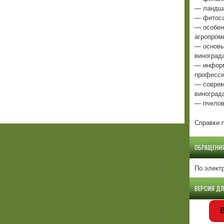
— ландша
— фитоса
— особен
агропром
— основы
виноград
— информ
професси
— соврем
виноград
— пчелов
Справки п
ОБРАЩЕНИ
По элект
ВЕРСИЯ Д
В