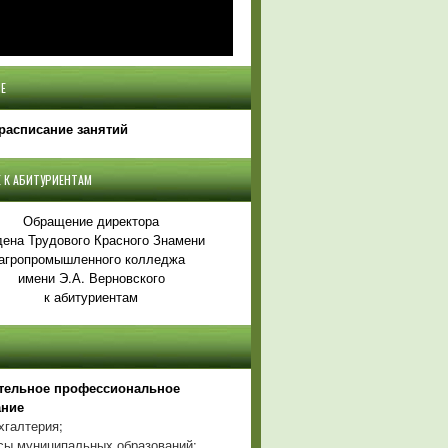
Е
расписание занятий
 К АБИТУРИЕНТАМ
Обращение директора
ена Трудового Красного Знамени
агропромышленного колледжа
имени Э.А. Верновского
к абитуриентам
тельное профессиональное
ание
хгалтерия;
ы муниципальных образований;