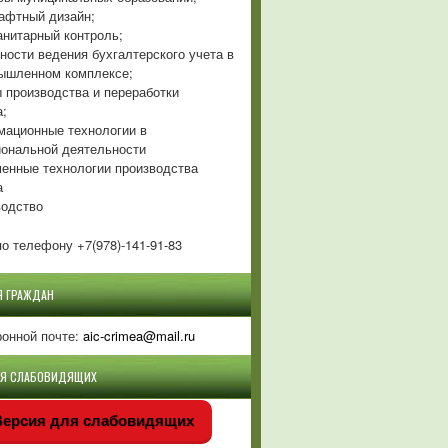
фтный дизайн;
нитарный контроль;
ности ведения бухгалтерского учета в
ышленном комплексе;
 производства и переработки
а;
ационные технологии в
ональной деятельности
енные технологии производства
а
одство
о телефону +7(978)-141-91-83
Я ГРАЖДАН
ронной почте:
aic-crimea@mail.ru
ЛЯ СЛАБОВИДЯЩИХ
ерсия для слабовидящих