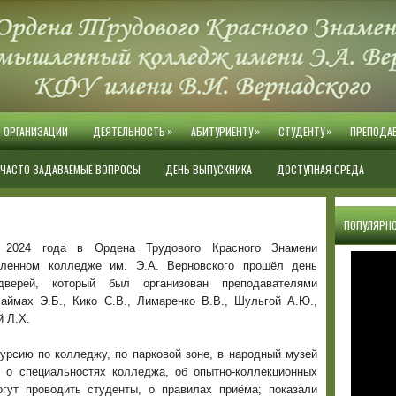
»
»
»
Й ОРГАНИЗАЦИИ
ДЕЯТЕЛЬНОСТЬ
АБИТУРИЕНТУ
СТУДЕНТУ
ПРЕПОДА
ЧАСТО ЗАДАВАЕМЫЕ ВОПРОСЫ
ДЕНЬ ВЫПУСКНИКА
ДОСТУПНАЯ СРЕДА
ПОПУЛЯРНО
 2024 года в Ордена Трудового Красного Знамени
ленном колледже им. Э.А. Верновского прошёл день
дверей, который был организован преподавателями
аймах Э.Б., Кико С.В., Лимаренко В.В., Шульгой А.Ю.,
й Л.Х.
урсию по колледжу, по парковой зоне, в народный музей
 о специальностях колледжа, об опытно-коллекционных
огут проводить студенты, о правилах приёма; показали