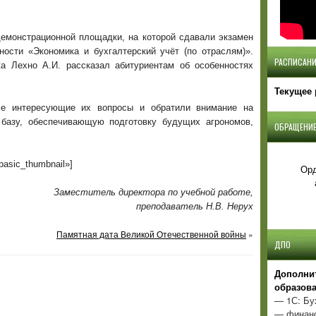
емонстрационной площадки, на которой сдавали экзамен
ности «Экономика и бухгалтерский учёт (по отраслям)».
РАСПИСАНИ
а Лехно А.И. рассказал абитуриентам об особенностях
Текущее 
се интересующие их вопросы и обратили внимание на
 базу, обеспечивающую подготовку будущих агрономов,
ОБРАЩЕНИЕ
»basic_thumbnail»]
Орд
Заместитель директора по учебной работе,
преподаватель Н.В. Нерух
Памятная дата Великой Отечественной войны
»
ДПО
Д
ополни
образов
— 1С: Бу
— финанс