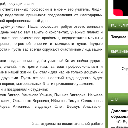
дей, несущих знания!
 ответственных профессий в мире – это учитель. Люди,
у педагогике принимают поздравления от благодарных
свой профессиональный день.
РАСПИСАНИ
 Днём учителя! Наша профессия требует ответственности
 день желаю вам забыть о конспектах, учебных планах и
Текущее 
егодня вас покинут все проблемы, осуществятся мечты и
ровья, огромной энергии и молодости души. Будьте
оста и пусть вас всегда окружают счастливые лица ваших
ОБРАЩЕНИЕ
аши поздравления с днём учителя! Хотим поблагодарить
ад знаний, что даете нам, за ваш профессионализм и
Орд
ие в нашей жизни. Вы стали для нас не только добрыми и
 друзьями. Пусть же ваш нелегкий труд педагога будет
м нервов, материальных благ и признанного уважения.
и и поздравляли студенты:
хов Виктор, Ульянова Ульяна, Пышная Виктория, Небиева
ДПО
стасия, Остапенко Вероника, Ибришов Тимур, Соломонова
йцева Антонина, Гладыщук Олег, Вержук Анастасия,
Д
ополни
образов
— 1С: Бу
Зав. отделом по воспитательной работе
— финанс