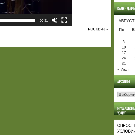
КАЛЕНДАР
АВГУСТ
00:31
РОСКВИЗ
»
Пн
В
3
10
17
24
31
« Июл
АРХИВЫ
Архивы
НЕЗАВИСИМ
УСЛУГ
ОПРОС.
УСЛОВИЙ