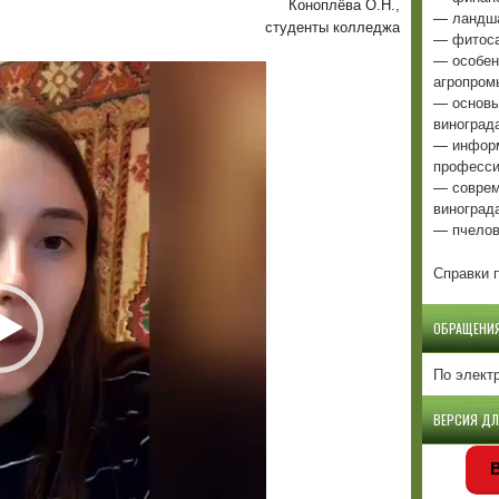
Коноплёва О.Н.,
— ландша
студенты колледжа
— фитоса
— особен
агропром
— основы
виноград
— информ
професси
— соврем
виноград
— пчелов
Справки п
ОБРАЩЕНИ
По элект
ВЕРСИЯ Д
В