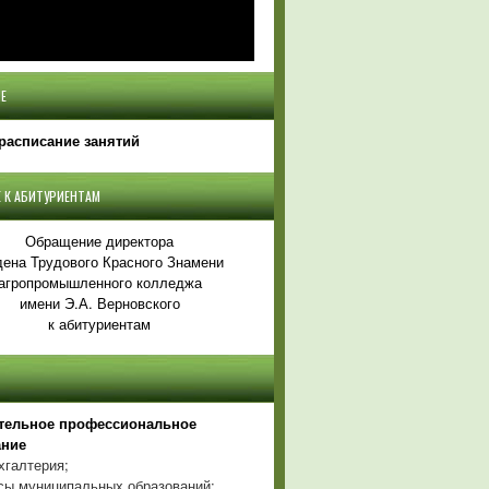
Е
расписание занятий
 К АБИТУРИЕНТАМ
Обращение директора
ена Трудового Красного Знамени
агропромышленного колледжа
имени Э.А. Верновского
к абитуриентам
тельное профессиональное
ание
хгалтерия;
ы муниципальных образований;