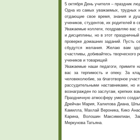
5 октября День учителя – праздник лю
Одна из самых уважаемых, трудных и
отдающие свое время, знания и душ
учеников, студентов, их родителей в 
Уважаемые коллеги, поздравляю вас с
и дисциплины, но в этот праздничный
проверке домашних заданий. Пусть с
сбудутся желания. Желаю вам здо
счастливы, добивайтесь творческого р
учеников и товарищей
Уважаемые наши педагоги, примите н
вас за терпимость и опеку. За кл
человеколюбие, за благотворное участ
рассудительными наставниками, но и
вознагражден по заслугам, крепких ва
Праздничную атмосферу умело создал
Дрейчан Мария, Халилова Диана, Шпы
Камилла, Махлай Вероника, Кико Ана
Карина, Волошин Максимилиан, За
Меркунова Татьяна.