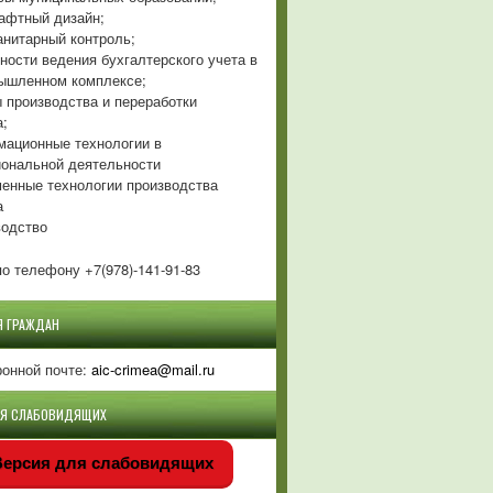
фтный дизайн;
нитарный контроль;
ности ведения бухгалтерского учета в
ышленном комплексе;
 производства и переработки
а;
ационные технологии в
ональной деятельности
енные технологии производства
а
одство
о телефону +7(978)-141-91-83
Я ГРАЖДАН
ронной почте:
aic-crimea@mail.ru
ЛЯ СЛАБОВИДЯЩИХ
ерсия для слабовидящих