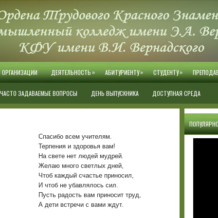
»
»
»
Й ОРГАНИЗАЦИИ
ДЕЯТЕЛЬНОСТЬ
АБИТУРИЕНТУ
СТУДЕНТУ
ПРЕПОДА
ЧАСТО ЗАДАВАЕМЫЕ ВОПРОСЫ
ДЕНЬ ВЫПУСКНИКА
ДОСТУПНАЯ СРЕДА
ПОПУЛЯРНО
Спасибо всем учителям.
Терпения и здоровья вам!
На свете нет людей мудрей.
Желаю много светлых дней,
Чтоб каждый счастье приносил,
И чтоб не убавлялось сил.
Пусть радость вам приносит труд,
А дети встречи с вами ждут.