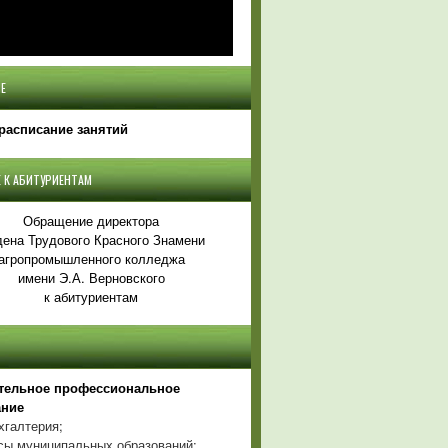
Е
расписание занятий
 К АБИТУРИЕНТАМ
Обращение директора
ена Трудового Красного Знамени
агропромышленного колледжа
имени Э.А. Верновского
к абитуриентам
тельное профессиональное
ание
хгалтерия;
ы муниципальных образований;