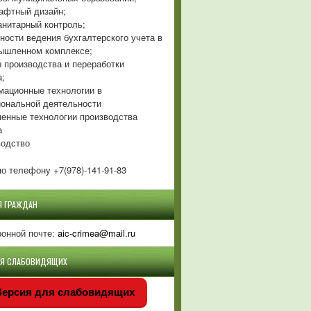
фтный дизайн;
нитарный контроль;
ности ведения бухгалтерского учета в
ышленном комплексе;
 производства и переработки
а;
ационные технологии в
ональной деятельности
енные технологии производства
а
одство
о телефону +7(978)-141-91-83
Я ГРАЖДАН
ронной почте:
aic-crimea@mail.ru
ЛЯ СЛАБОВИДЯЩИХ
ерсия для слабовидящих