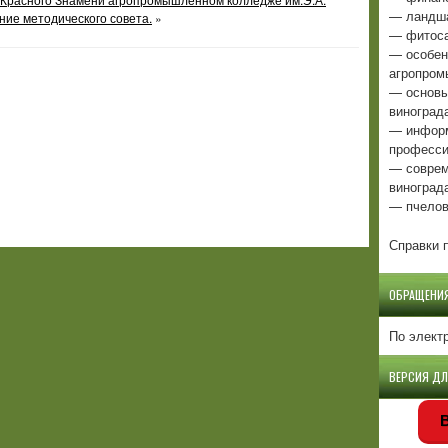
— ландша
ние методического совета.
»
— фитоса
— особен
агропром
— основы
виноград
— информ
професси
— соврем
виноград
— пчелов
Справки п
ОБРАЩЕНИ
По элект
ВЕРСИЯ Д
В