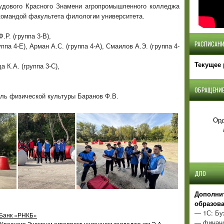
дового Красного Знамени агропромышленного колледжа
 командой факультета филологии университета.
.Р. (группа 3-В),
РАСПИСАНИ
уппа 4-Е), Арман А.С. (группа 4-А), Смаилов А.Э. (группа 4-
Текущее 
 К.А. (группа 3-С),
ОБРАЩЕНИЕ
ль физической культуры Баранов Ф.В.
Орд
ДПО
Д
ополни
образов
— 1С: Бу
 Банк «РНКБ»
— финанс
о Красного Знамени агропромышленном колледже им.Э.А.