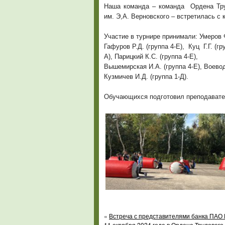
Наша команда – команда Ордена Тру
им. Э,А. Верновского – встретилась с
Участие в турнире принимали: Умеров Ф
Гафуров Р.Д. (группа 4-Е), Куц Г.Г. (гр
А), Парицкий К.С. (группа 4-Е),
Вышемирская И.А. (группа 4-Е), Воевода
Кузмичев И.Д. (группа 1-Д).
Обучающихся подготовил преподавате
«
Встреча с представителями банка ПАО
11 октября 2024 года в Ордена Трудовог