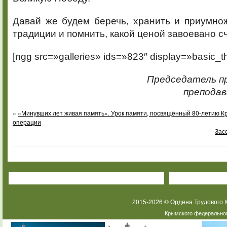
Давай же будем беречь, хранить и приумно
традиции и помнить, какой ценой завоевано 
[ngg src=»galleries» ids=»823″ display=»basic_t
Председатель п
преподав
«
«Минувших лет живая память». Урок памяти, посвящённый 80-летию К
операции
Зас
2015-2026 © Ордена Трудового
Крымского федеральног