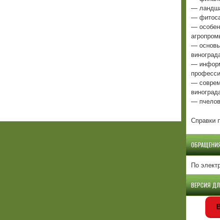
— ландша
— фитоса
— особен
агропром
— основы
виноград
— информ
професси
— соврем
виноград
— пчелов
Справки п
ОБРАЩЕНИ
По элект
ВЕРСИЯ Д
В