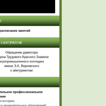
Е
расписание занятий
 К АБИТУРИЕНТАМ
Обращение директора
ена Трудового Красного Знамени
агропромышленного колледжа
имени Э.А. Верновского
к абитуриентам
тельное профессиональное
ание
хгалтерия;
ы муниципальных образований;