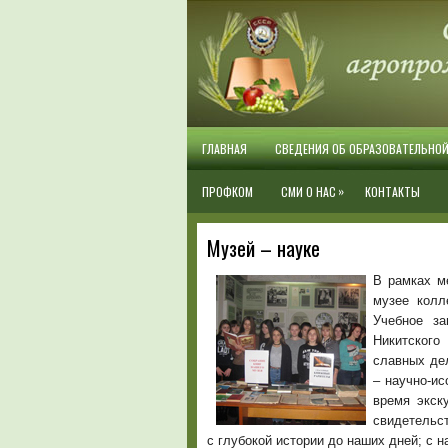
ГЛАВНАЯ
СВЕДЕНИЯ ОБ ОБРАЗОВАТЕЛЬНО
»
ПРОФКОМ
СМИ О НАС
КОНТАКТЫ
Музей – науке
В рамках ме
музее колл
Учебное з
Никитского
славных дел
– научно-ис
время экск
свидетельст
с глубокой истории до наших дней; с н