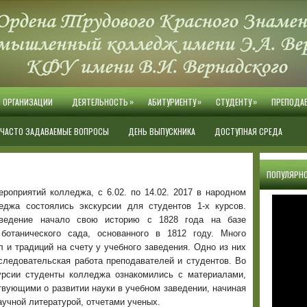
»
»
»
Й ОРГАНИЗАЦИИ
ДЕЯТЕЛЬНОСТЬ
АБИТУРИЕНТУ
СТУДЕНТУ
ПРЕПОДА
ЧАСТО ЗАДАВАЕМЫЕ ВОПРОСЫ
ДЕНЬ ВЫПУСКНИКА
ДОСТУПНАЯ СРЕДА
ПОПУЛЯРНО
роприятий колледжа, с 6.02. по 14.02. 2017 в народном
еджа состоялись экскурсии для студентов 1-х курсов.
аведение начало свою историю с 1828 года на базе
 ботанического сада, основанного в 1812 году. Много
 и традиций на счету у учебного заведения. Одно из них
следовательская работа преподавателей и студентов. Во
урсии студенты колледжа ознакомились с материалами,
вующими о развитии науки в учебном заведении, начиная
аучной литературой, отчетами ученых.