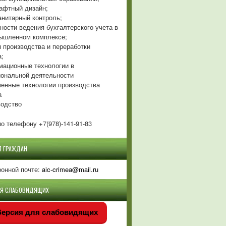
фтный дизайн;
нитарный контроль;
ности ведения бухгалтерского учета в
ышленном комплексе;
 производства и переработки
а;
ационные технологии в
ональной деятельности
енные технологии производства
а
одство
о телефону +7(978)-141-91-83
Я ГРАЖДАН
ронной почте:
aic-crimea@mail.ru
ЛЯ СЛАБОВИДЯЩИХ
ерсия для слабовидящих