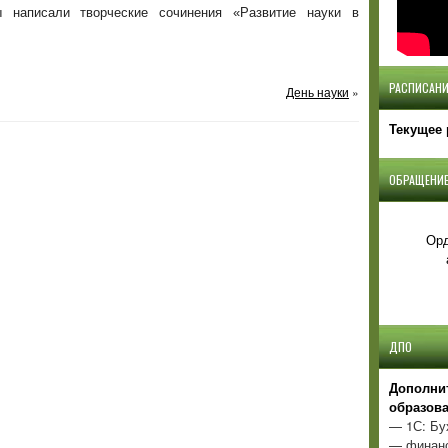
ы написали творческие сочинения «Развитие науки в
РАСПИСАНИ
День науки
»
Текущее 
ОБРАЩЕНИЕ
Орд
ДПО
Д
ополни
образов
— 1С: Бу
— финанс