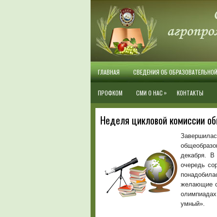
ГЛАВНАЯ
СВЕДЕНИЯ ОБ ОБРАЗОВАТЕЛЬНО
»
ПРОФКОМ
СМИ О НАС
КОНТАКТЫ
Неделя цикловой комиссии о
Завершил
общеобраз
декабря. В
очередь со
понадобила
желающие с
олимпиадах
умный».