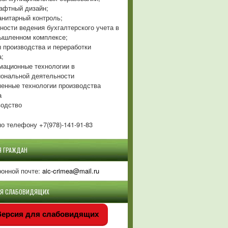
фтный дизайн;
нитарный контроль;
ности ведения бухгалтерского учета в
ышленном комплексе;
 производства и переработки
а;
ационные технологии в
ональной деятельности
енные технологии производства
а
одство
о телефону +7(978)-141-91-83
Я ГРАЖДАН
ронной почте:
aic-crimea@mail.ru
ЛЯ СЛАБОВИДЯЩИХ
ерсия для слабовидящих