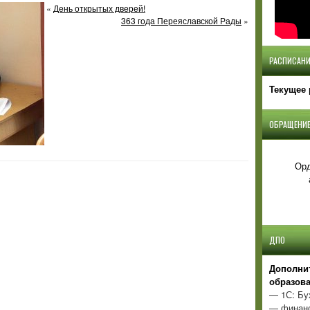
«
День открытых дверей!
363 года Переяславской Рады
»
РАСПИСАНИ
Текущее 
ОБРАЩЕНИЕ
Орд
ДПО
Д
ополни
образов
— 1С: Бу
— финанс