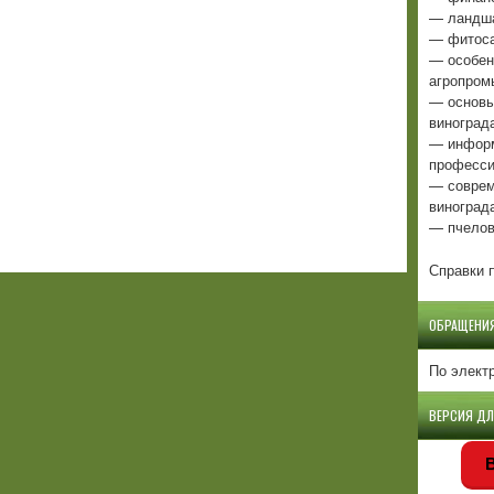
— ландша
— фитоса
— особен
агропром
— основы
виноград
— информ
професси
— соврем
виноград
— пчелов
Справки п
ОБРАЩЕНИ
По элект
ВЕРСИЯ Д
В