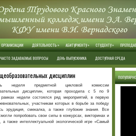
»
»
»
Й ОРГАНИЗАЦИИ
ДЕЯТЕЛЬНОСТЬ
АБИТУРИЕНТУ
СТУДЕНТУ
ПРЕПОДА
ЧАСТО ЗАДАВАЕМЫЕ ВОПРОСЫ
ДЕНЬ ВЫПУСКНИКА
ДОСТУПНАЯ СРЕДА
бщеобразовательных дисциплин
ПОПУЛЯРНО
ась неделя предметной цикловой комиссии
овательных дисциплин, которая проходила с 5 по 9
 рамках недели состоялся ряд мероприятий, в первую
ревновательных, участникам которых в борьбе за победу
сь эрудиция, смекалка, а также глубокие знания.
Все
могли попробовать свои силы в конкурсах, викторинах и
, а также интеллектуальной экологической игре «Самый