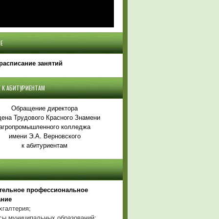
Е
расписание занятий
 К АБИТУРИЕНТАМ
Обращение директора
ена Трудового Красного Знамени
агропромышленного колледжа
имени Э.А. Верновского
к абитуриентам
тельное профессиональное
ание
хгалтерия;
ы муниципальных образований;