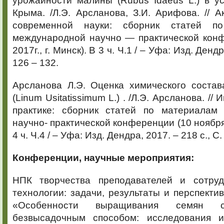
урожайности малины (Rúbus Idáeus L.) в у
Крыма. /Л.Э. Арсланова, З.И. Арифова. // 
современной науки: сборник статей п
международной научно — практической конф
2017г., г. Минск). В 3 ч. Ч.1 / – Уфа: Изд. Дендр
126 – 132.
Арсланова Л.Э. Оценка химического состав
(Linum Usitatissimum L.) . /Л.Э. Арсланова. //
практике: сборник статей по материалам 
научно- практической конференции (10 ноября 2
4 ч. Ч.4 / – Уфа: Изд. Дендра, 2017. – 218 с., С.
Конференции, научные мероприятия:
НПК творчества преподавателей и сотруд
технологии: задачи, результаты и перспектив
«Особенности выращивания семян с
безвысадочным способом: исследования и