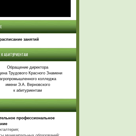
Е
расписание занятий
 К АБИТУРИЕНТАМ
Обращение директора
ена Трудового Красного Знамени
агропромышленного колледжа
имени Э.А. Верновского
к абитуриентам
тельное профессиональное
ание
хгалтерия;
ы муниципальных образований;