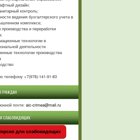
фтный дизайн;
нитарный контроль;
ности ведения бухгалтерского учета в
ышленном комплексе;
 производства и переработки
а;
ационные технологии в
ональной деятельности
енные технологии производства
а
одство
о телефону +7(978)-141-91-83
Я ГРАЖДАН
ронной почте:
aic-crimea@mail.ru
ЛЯ СЛАБОВИДЯЩИХ
ерсия для слабовидящих