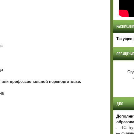
РАСПИСАНИ
Текущее 
в:
ОБРАЩЕНИЕ
да
Орд
и
или профессиональной переподготовке:
549
ДПО
Д
ополни
образов
— 1С: Бу
— финанс