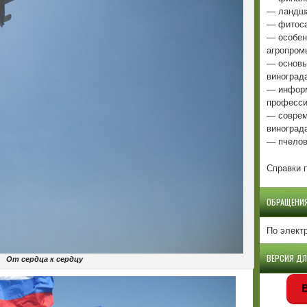
— ландша
— фитоса
— особен
агропром
— основы
виноград
— информ
професси
— соврем
виноград
— пчелов
Справки п
ОБРАЩЕНИ
По элект
ВЕРСИЯ Д
От сердца к сердцу
В