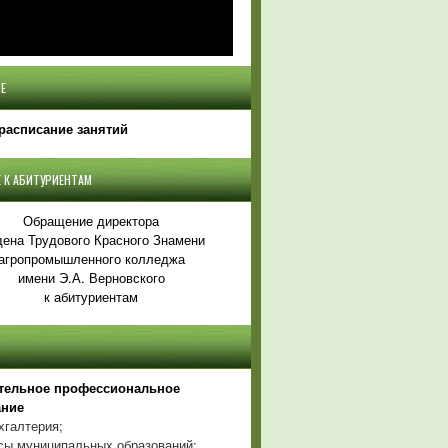
Е
расписание занятий
 К АБИТУРИЕНТАМ
Обращение директора
ена Трудового Красного Знамени
агропромышленного колледжа
имени Э.А. Верновского
к абитуриентам
тельное профессиональное
ание
хгалтерия;
ы муниципальных образований;