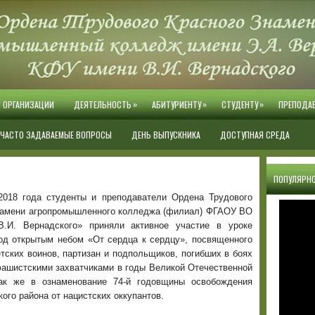
»
»
»
Й ОРГАНИЗАЦИИ
ДЕЯТЕЛЬНОСТЬ
АБИТУРИЕНТУ
СТУДЕНТУ
ПРЕПОДА
ЧАСТО ЗАДАВАЕМЫЕ ВОПРОСЫ
ДЕНЬ ВЫПУСКНИКА
ДОСТУПНАЯ СРЕДА
ПОПУЛЯРНО
2018 года студенты и преподаватели Ордена Трудового
намени агропромышленного колледжа (филиал) ФГАОУ ВО
.И. Вернадского» приняли активное участие в уроке
од открытым небом «От сердца к сердцу», посвященного
тских воинов, партизан и подпольщиков, погибших в боях
фашистскими захватчиками в годы Великой Отечественной
ак же в ознаменование 74-й годовщины освобождения
го района от нацистских оккупантов.