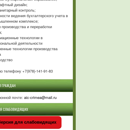
фтный дизайн;
нитарный контроль;
ности ведения бухгалтерского учета в
ышленном комплексе;
 производства и переработки
а;
ационные технологии в
ональной деятельности
енные технологии производства
а
одство
о телефону +7(978)-141-91-83
Я ГРАЖДАН
ронной почте:
aic-crimea@mail.ru
ЛЯ СЛАБОВИДЯЩИХ
ерсия для слабовидящих