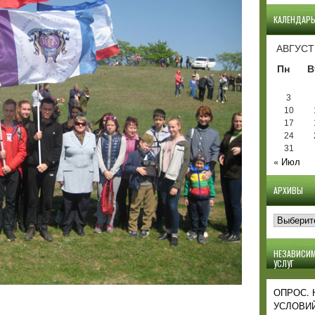
КАЛЕНДАР
АВГУСТ
Пн
В
3
10
17
24
31
« Июл
АРХИВЫ
Архивы
НЕЗАВИСИМ
УСЛУГ
ОПРОС.
УСЛОВИЙ