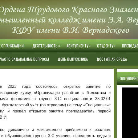
»
»
»
Й ОРГАНИЗАЦИИ
ДЕЯТЕЛЬНОСТЬ
АБИТУРИЕНТУ
СТУДЕНТУ
ПРЕПОДА
ЧАСТО ЗАДАВАЕМЫЕ ВОПРОСЫ
ДЕНЬ ВЫПУСКНИКА
ДОСТУПНАЯ СРЕДА
ПОПУЛЯРНО
ря 2023 года состоялось открытое занятие по
инарному курсу «Организация расчётов с бюджетом и
ыми фондами» в группе 3-С специальности 38.02.01
 бухгалтерский учёт (по отраслям)
на тему «Специальные
вил и провёл открытое занятие преподаватель первой
В.И.
сно, динамично и максимально приближено к реалиям
 и обучающиеся группы 3-С учились определять виды и