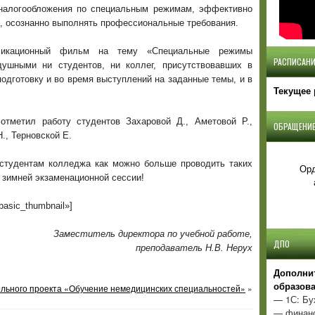
 налогообложения по специальным режимам, эффективно
, осознанно выполнять профессиональные требования.
ликационный фильм на тему «Специальные режимы
РАСПИСАНИ
душными ни студентов, ни коллег, присутствовавших в
одготовку и во время выступлений на заданные темы, и в
Текущее 
отметил работу студентов Захаровой Д., Аметовой Р.,
ОБРАЩЕНИЕ
., Терновской Е.
студентам колледжа как можно больше проводить таких
Орд
к зимней экзаменационной сессии!
»basic_thumbnail»]
Заместитель директора по учебной работе,
ДПО
преподаватель Н.В. Нерух
Д
ополни
образов
льного проекта «Обучение немедицинских специальностей»
»
— 1С: Бу
— финанс