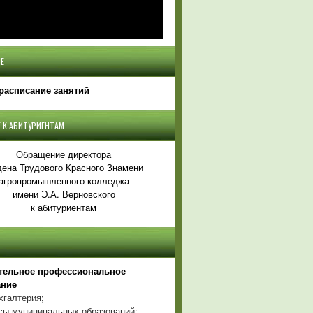
Е
расписание занятий
 К АБИТУРИЕНТАМ
Обращение директора
ена Трудового Красного Знамени
агропромышленного колледжа
имени Э.А. Верновского
к абитуриентам
тельное профессиональное
ание
хгалтерия;
ы муниципальных образований;