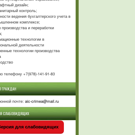
фтный дизайн;
нитарный контроль;
ности ведения бухгалтерского учета в
ышленном комплексе;
 производства и переработки
а;
ационные технологии в
ональной деятельности
енные технологии производства
а
одство
о телефону +7(978)-141-91-83
Я ГРАЖДАН
ронной почте:
aic-crimea@mail.ru
ЛЯ СЛАБОВИДЯЩИХ
ерсия для слабовидящих