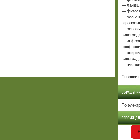
— ландша
— фитоса
— особен
агропром
— основы
виноград
— информ
професси
— соврем
виноград
— пчелов
Справки п
ОБРАЩЕНИ
По элект
ВЕРСИЯ Д
В