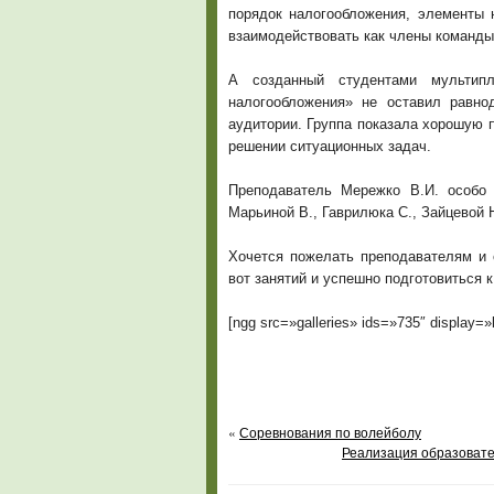
порядок налогообложения, элементы
взаимодействовать как члены команды
А созданный студентами мультип
налогообложения» не оставил равно
аудитории. Группа показала хорошую п
решении ситуационных задач.
Преподаватель Мережко В.И. особо 
Марьиной В., Гаврилюка С., Зайцевой Н
Хочется пожелать преподавателям и 
вот занятий и успешно подготовиться 
[ngg src=»galleries» ids=»735″ display=
«
Соревнования по волейболу
Реализация образовате