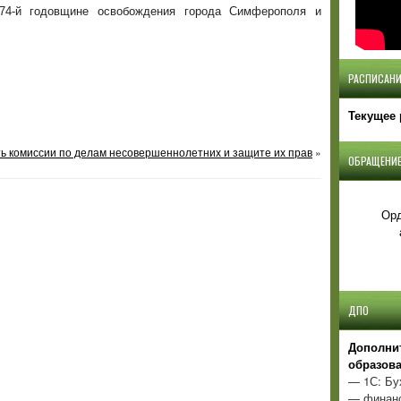
74-й годовщине освобождения города Симферополя и
РАСПИСАНИ
Текущее 
ь комиссии по делам несовершеннолетних и защите их прав
»
ОБРАЩЕНИЕ
Орд
ДПО
Д
ополни
образов
— 1С: Бу
— финанс