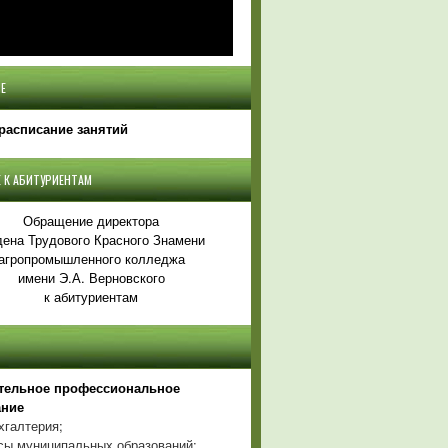
Е
расписание занятий
 К АБИТУРИЕНТАМ
Обращение директора
ена Трудового Красного Знамени
агропромышленного колледжа
имени Э.А. Верновского
к абитуриентам
тельное профессиональное
ание
хгалтерия;
ы муниципальных образований;