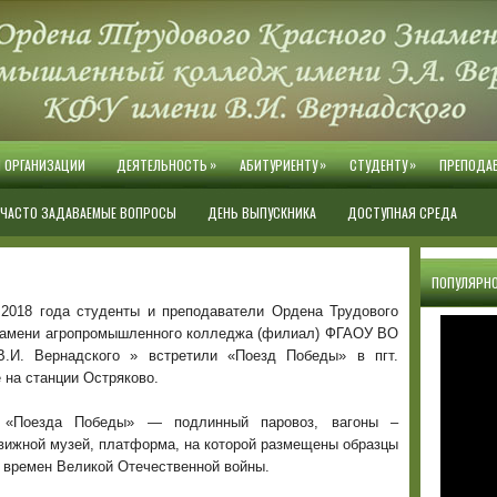
»
»
»
Й ОРГАНИЗАЦИИ
ДЕЯТЕЛЬНОСТЬ
АБИТУРИЕНТУ
СТУДЕНТУ
ПРЕПОДА
ЧАСТО ЗАДАВАЕМЫЕ ВОПРОСЫ
ДЕНЬ ВЫПУСКНИКА
ДОСТУПНАЯ СРЕДА
ПОПУЛЯРНО
 2018 года студенты и преподаватели Ордена Трудового
намени агропромышленного колледжа (филиал) ФГАОУ ВО
.И. Вернадского » встретили «Поезд Победы» в пгт.
 на станции Остряково.
 «Поезда Победы» — подлинный паровоз, вагоны –
движной музей, платформа, на которой размещены образцы
я времен Великой Отечественной войны.