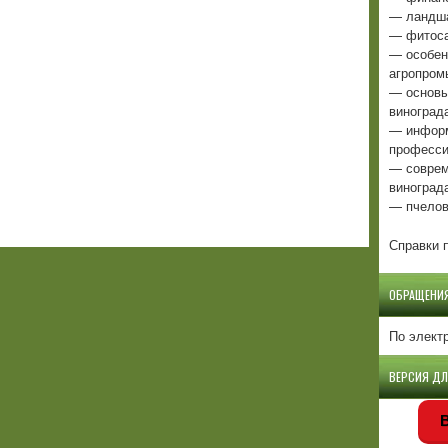
— ландша
— фитоса
— особен
агропром
— основы
виноград
— информ
професси
— соврем
виноград
— пчелов
Справки п
ОБРАЩЕНИ
По элект
ВЕРСИЯ Д
В