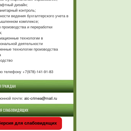
фтный дизайн;
нитарный контроль;
ности ведения бухгалтерского учета в
ышленном комплексе;
 производства и переработки
а;
ационные технологии в
ональной деятельности
енные технологии производства
а
одство
о телефону +7(978)-141-91-83
Я ГРАЖДАН
ронной почте:
aic-crimea@mail.ru
ЛЯ СЛАБОВИДЯЩИХ
ерсия для слабовидящих