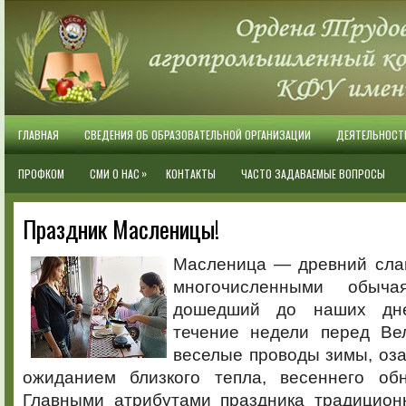
ГЛАВНАЯ
СВЕДЕНИЯ ОБ ОБРАЗОВАТЕЛЬНОЙ ОРГАНИЗАЦИИ
ДЕЯТЕЛЬНОСТ
»
ПРОФКОМ
СМИ О НАС
КОНТАКТЫ
ЧАСТО ЗАДАВАЕМЫЕ ВОПРОСЫ
Праздник Масленицы!
Масленица — древний слав
многочисленными обыча
дошедший до наших дне
течение недели перед Ве
веселые проводы зимы, оз
ожиданием близкого тепла, весеннего об
Главными атрибутами праздника традицио