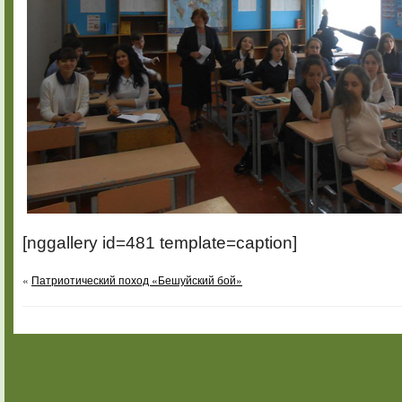
[nggallery id=481 template=caption]
«
Патриотический поход «Бешуйский бой»