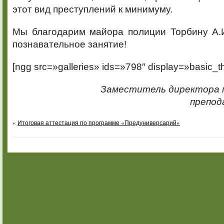
этот вид преступлений к минимуму.
Мы благодарим майора полиции Торбину А.И
познавательное занятие!
[ngg src=»galleries» ids=»798″ display=»basic_t
Заместитель директора п
препод
«
Итоговая аттестация по программе «Предуниверсарий»