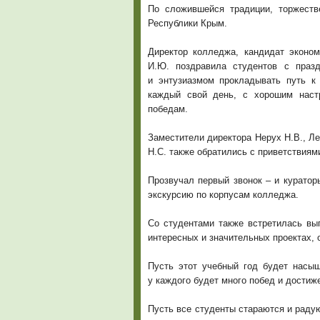
По сложившейся традиции, торжеств
Республики Крым.
Директор колледжа, кандидат эконо
И.Ю. поздравила студентов с праз
и энтузиазмом прокладывать путь к
каждый свой день, с хорошим наст
победам.
Заместители директора Нерух Н.В., Л
Н.С. также обратились с приветствиям
Прозвучал первый звонок – и куратор
экскурсию по корпусам колледжа.
Со студентами также встретилась вы
интересных и значительных проектах, 
Пусть этот учебный год будет насы
у каждого будет много побед и достиж
Пусть все студенты стараются и раду