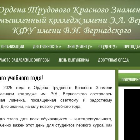
»
»
»
Й ОРГАНИЗАЦИИ
ДЕЯТЕЛЬНОСТЬ
АБИТУРИЕНТУ
СТУДЕНТУ
ПРЕПОДА
ЧАСТО ЗАДАВАЕМЫЕ ВОПРОСЫ
ДЕНЬ ВЫПУСКНИКА
ДОСТУПНАЯ СРЕДА
го учебного года!
ПОПУЛЯРНО
я 2025 года в Ордена Трудового Красного Знамени
шленном колледже им. Э.А. Верновского состоялась
нная линейка, посвященная светлому и радостному
 Дню знаний, началу нового учебного года.
ого этапа для всех обучающихся – интеллектуального,
бенно важен этот день для студентов первого курса, как