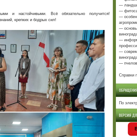
— ландша
— фитоса
ными и настойчивыми. Всё обязательно получится!
— особен
наний, крепких и бодрых сил!
агропром
— основы
виноград
— информ
професси
— соврем
виноград
— пчелов
Справки п
ОБРАЩЕНИ
По элект
ВЕРСИЯ Д
В