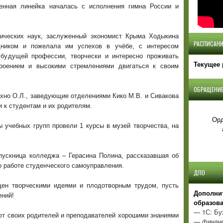
енная линейка началась с исполнения гимна России и
мических наук, заслуженный экономист Крыма Ходыкина
РАСПИСАНИ
дником и пожелала им успехов в учёбе, с интересом
 будущей профессии, творчески и интересно проживать
Текущее 
роением и высокими стремлениями двигаться к своим
ОБРАЩЕНИЕ
ехно О.Л., заведующие отделениями Кико М.В. и Сивакова
и к студентам и их родителям.
Орд
ы учебных групп провели 1 курсы в музей творчества, на
пускница колледжа – Герасина Полина, рассказавшая об
о работе студенческого самоуправления.
ДПО
щен творческими идеями и плодотворным трудом, пусть
Д
ополни
ений!
образов
— 1С: Бу
ют своих родителей и преподавателей хорошими знаниями
— финанс