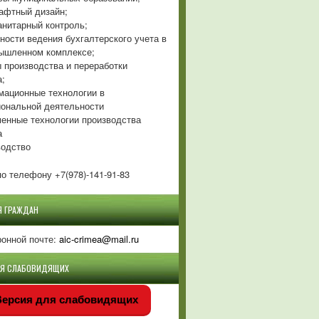
фтный дизайн;
нитарный контроль;
ности ведения бухгалтерского учета в
ышленном комплексе;
 производства и переработки
а;
ационные технологии в
ональной деятельности
енные технологии производства
а
одство
о телефону +7(978)-141-91-83
Я ГРАЖДАН
ронной почте:
aic-crimea@mail.ru
ЛЯ СЛАБОВИДЯЩИХ
ерсия для слабовидящих