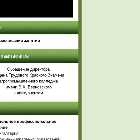
Е
расписание занятий
 К АБИТУРИЕНТАМ
Обращение директора
ена Трудового Красного Знамени
агропромышленного колледжа
имени Э.А. Верновского
к абитуриентам
тельное профессиональное
ание
хгалтерия;
ы муниципальных образований;