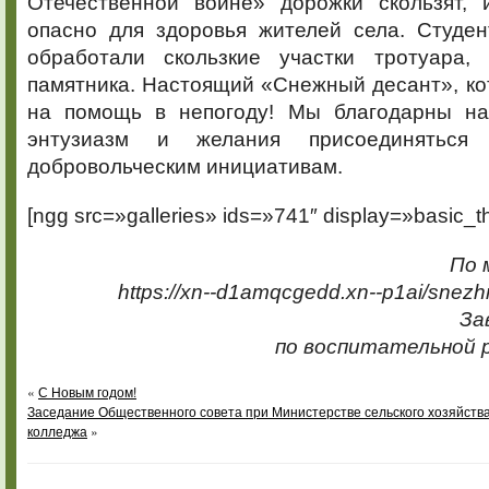
Отечественной войне» дорожки скользят,
опасно для здоровья жителей села. Студе
обработали скользкие участки тротуара,
памятника. Настоящий «Снежный десант», ко
на помощь в непогоду! Мы благодарны на
энтузиазм и желания присоединяться 
добровольческим инициативам.
[ngg src=»galleries» ids=»741″ display=»basic_t
По 
https://xn--d1amqcgedd.xn--p1ai/snez
За
по воспитательной 
«
С Новым годом!
Заседание Общественного совета при Министерстве сельского хозяйства
колледжа
»