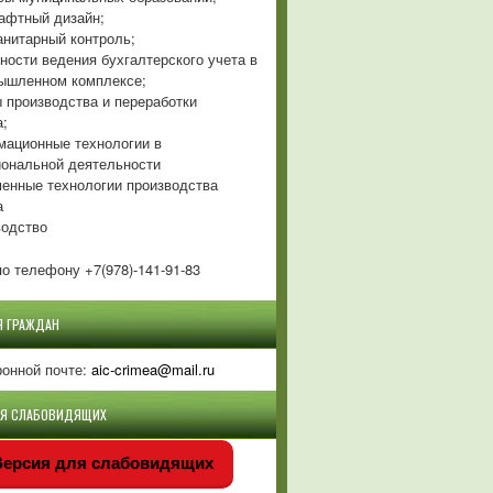
фтный дизайн;
нитарный контроль;
ности ведения бухгалтерского учета в
ышленном комплексе;
 производства и переработки
а;
ационные технологии в
ональной деятельности
енные технологии производства
а
одство
о телефону +7(978)-141-91-83
Я ГРАЖДАН
ронной почте:
aic-crimea@mail.ru
ЛЯ СЛАБОВИДЯЩИХ
ерсия для слабовидящих