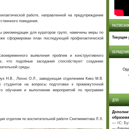
илактической работе, направленной на предупреждение
ственного поведения.
РАСПИСАНИ
ы рекомендации для кураторов групп, намечены меры по
Текущее 
акже сформирован план последующей профилактической
ОБРАЩЕНИЕ
своевременного выявления проблем и конструктивного
ув, что подобные заседания способствуют созданию
вательной среды.
Орд
В., Лехно О.Л., заведующая отделением Кико М.В.
и студентов на вопросы подготовки к промежуточной
кого обучения и выполнение мероприятий по программе
ДПО
Д
ополни
образов
ая отделом по воспитательной работе Сеитмеметова Л.Х.
— 1С: Бу
— финанс