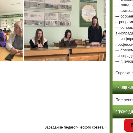
— ландша
— фитоса
— особен
агропром
— основы
виноград
— информ
професси
— соврем
виноград
— пчелов
Справки п
ОБРАЩЕНИ
По элект
ВЕРСИЯ Д
В
Заседание педагогического совета
»