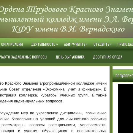
»
»
»
Й ОРГАНИЗАЦИИ
ДЕЯТЕЛЬНОСТЬ
АБИТУРИЕНТУ
СТУДЕНТУ
ПРЕПОДА
ЧАСТО ЗАДАВАЕМЫЕ ВОПРОСЫ
ДЕНЬ ВЫПУСКНИКА
ДОСТУПНАЯ СРЕДА
ПОПУЛЯРНО
вого Красного Знамени агропромышленном колледже имени
ание Совет отделения «Экономика, учет и финансы». В
истрация колледжа, кураторы учебных групп, а также
ждения индивидуальных вопросов.
бсуждение мер по укреплению дисциплины, повышению
анию благоприятных условий для личностного развития
рассмотрены вопросы посещаемости, успеваемости,
спорядка и участия обучающихся в воспитательных