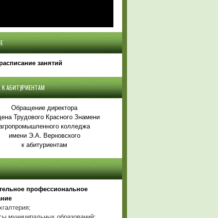
Е
расписание занятий
 К АБИТУРИЕНТАМ
Обращение директора
ена Трудового Красного Знамени
агропромышленного колледжа
имени Э.А. Верновского
к абитуриентам
тельное профессиональное
ание
хгалтерия;
ы муниципальных образований;