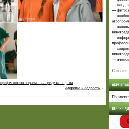
— ландша
— фитоса
— особен
агропром
— основы
виноград
— информ
професси
— соврем
виноград
— пчелов
Справки п
: профилактика наркомании среди молодежи
ОБРАЩЕНИ
Здоровье и бодрость!
»
По элект
ВЕРСИЯ Д
В