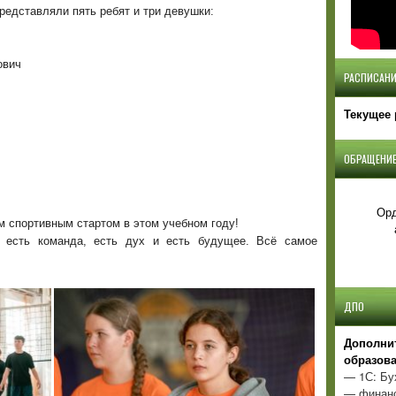
редставляли пять ребят и три девушки:
ович
РАСПИСАНИ
Текущее 
ОБРАЩЕНИЕ
Орд
м спортивным стартом в этом учебном году!
 есть команда, есть дух и есть будущее. Всё самое
ДПО
Д
ополни
образов
— 1С: Бу
— финанс