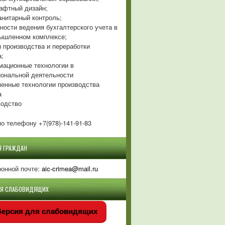
фтный дизайн;
нитарный контроль;
ности ведения бухгалтерского учета в
ышленном комплексе;
 производства и переработки
а;
ационные технологии в
ональной деятельности
енные технологии производства
а
одство
о телефону +7(978)-141-91-83
Я ГРАЖДАН
ронной почте:
aic-crimea@mail.ru
ЛЯ СЛАБОВИДЯЩИХ
ерсия для слабовидящих