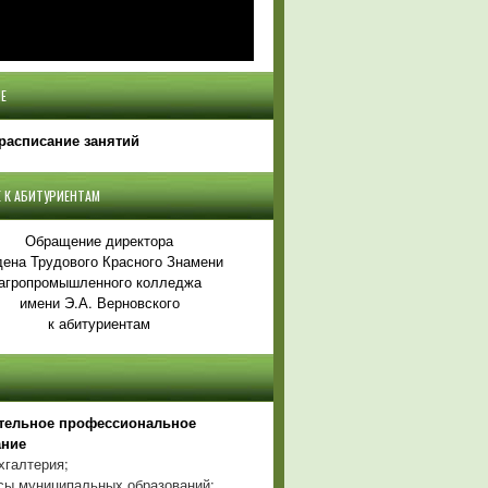
Е
расписание занятий
 К АБИТУРИЕНТАМ
Обращение директора
ена Трудового Красного Знамени
агропромышленного колледжа
имени Э.А. Верновского
к абитуриентам
тельное профессиональное
ание
хгалтерия;
ы муниципальных образований;