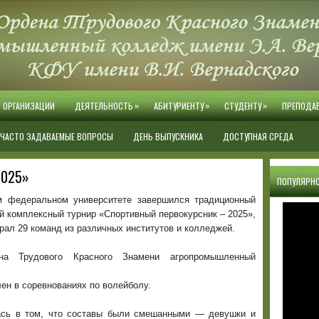
»
»
»
Й ОРГАНИЗАЦИИ
ДЕЯТЕЛЬНОСТЬ
АБИТУРИЕНТУ
СТУДЕНТУ
ПРЕПОДА
ЧАСТО ЗАДАВАЕМЫЕ ВОПРОСЫ
ДЕНЬ ВЫПУСКНИКА
ДОСТУПНАЯ СРЕДА
2025»
ПОПУЛЯРНО
 федеральном университете завершился традиционный
 комплексный турнир «Спортивный первокурсник – 2025»,
рал 29 команд из различных институтов и колледжей.
а Трудового Красного Знамени агропромышленный
ен в соревнованиях по волейболу.
ась в том, что составы были смешанными — девушки и