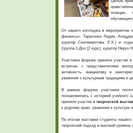
Целью пров
нравствен
позиции, 
обучающихс
От нашего колледжа в мероприятии п
финансы»: Тарасенко Лидия, Аляддин
куратор Сеитмеметова Л.Х.) и отд
(группа 1-Дпо (2 курс), куратор Нерух Н
Участники форума приняли участие в
встречах с представителями моло
активность, инициативу и заинтер
уважение к культурным традициям и ц
В рамках форума участники посети
познакомились с историей учебного з
приняли участие в
творческой выста
к родному краю, уважение к культуре и
По итогам выставки студенты нашег
творческий подход и высокий уровень 