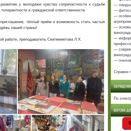
— ландша
развитию у молодёжи чувства сопричастности к судьбе
— фитоса
 толерантности и гражданской ответственности.
— особен
агропром
 приглашение, тёплый приём и возможность стать частью
— основы
одёжь нашей страны!
виноград
— информ
й работе, преподаватель Сеитмеметова Л.Х.
професси
— соврем
виноград
— пчелов
Справки п
ОБРАЩЕНИ
По элект
ВЕРСИЯ Д
В