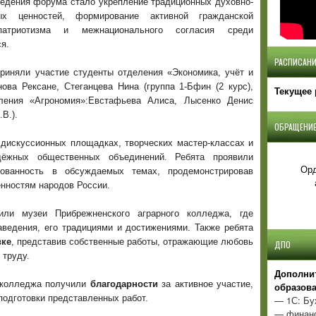
едения форума стало укрепление традиционных духовно-
ных ценностей, формирование активной гражданской
патриотизма и межнационального согласия среди
я.
РАСПИСАНИ
риняли участие студенты отделения «Экономика, учёт и
ова Рексане, Стеганцева Нина (группа 1-Бфин (2 курс),
Текущее 
еления «Агрономия»:Евстафьева Алиса, Лысенко Денис
.В.).
ОБРАЩЕНИЕ
 дискуссионных площадках, творческих мастер-классах и
дёжных общественных объединений. Ребята проявили
Орд
есованность в обсуждаемых темах, продемонстрировав
енностям народов России.
ли музеи Прибрежненского аграрного колледжа, где
аведения, его традициями и достижениями. Также ребята
вке
, представив собственные работы, отражающие любовь
ДПО
 труду.
Д
ополни
о колледжа получили
благодарности
за активное участие,
образов
подготовки представленных работ.
— 1С: Бу
— финанс