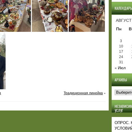
КАЛЕНДАР
АВГУСТ
Пн
В
3
10
17
24
31
« Июл
АРХИВЫ
Архивы
д
Традиционная линейка
»
НЕЗАВИСИМ
УСЛУГ
ОПРОС.
УСЛОВИЙ