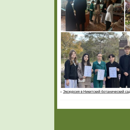
«
Экскурсия в Никитский ботанический са