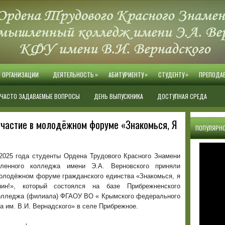
»
»
»
Й ОРГАНИЗАЦИИ
ДЕЯТЕЛЬНОСТЬ
АБИТУРИЕНТУ
СТУДЕНТУ
ПРЕПОДА
ЧАСТО ЗАДАВАЕМЫЕ ВОПРОСЫ
ДЕНЬ ВЫПУСКНИКА
ДОСТУПНАЯ СРЕДА
частие в молодёжном форуме «Знакомься, Я
ПОПУЛЯРНО
 2025 года студенты Ордена Трудового Красного Знамени
шленного колледжа имени Э.А. Верновского приняли
молодёжном форуме гражданского единства «Знакомься, я
ин!», который состоялся на базе Прибрежненского
колледжа (филиала) ФГАОУ ВО « Крымского федерального
а им. В.И. Вернадского» в селе Прибрежное.