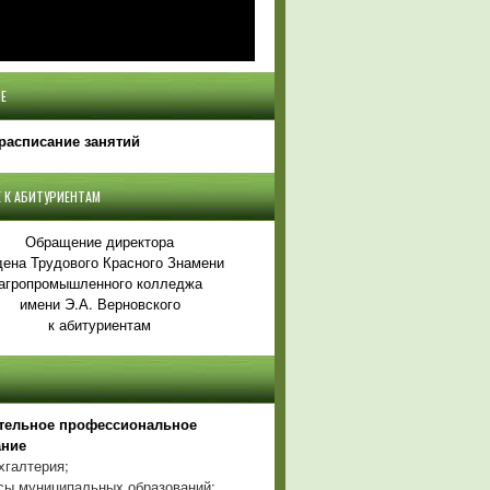
Е
расписание занятий
 К АБИТУРИЕНТАМ
Обращение директора
ена Трудового Красного Знамени
агропромышленного колледжа
имени Э.А. Верновского
к абитуриентам
тельное профессиональное
ание
хгалтерия;
ы муниципальных образований;