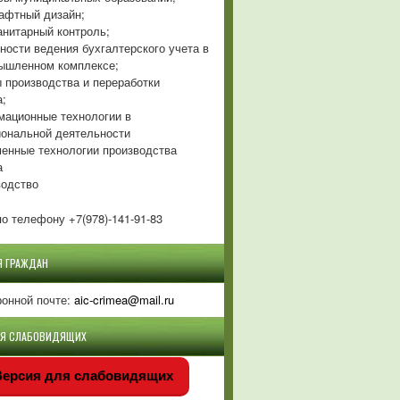
фтный дизайн;
нитарный контроль;
ности ведения бухгалтерского учета в
ышленном комплексе;
 производства и переработки
а;
ационные технологии в
ональной деятельности
енные технологии производства
а
одство
о телефону +7(978)-141-91-83
Я ГРАЖДАН
ронной почте:
aic-crimea@mail.ru
ЛЯ СЛАБОВИДЯЩИХ
ерсия для слабовидящих