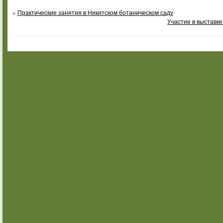
«
Практические занятия в Никитском ботаническом саду
Участие в выставк