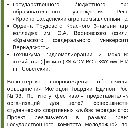
Государственного бюджетного проф
образовательного учреждения Ре
«Красногвардейский агропромышленный те
Ордена Трудового Красного Знамени аг
колледжа им. Э.А. Верновского (фи
«Крымского федерального универси
Вернадского».
Техникума гидромелиорации и механиз
хозяйства (филиал) ФГАОУ ВО «КФУ им. В.И
пгт Советский.
Волонтерское сопровождение обеспечили
объединения Молодой Гвардии Единой Р
№38. По итогу фестиваля представителям
организаций для целей совершенств
студенческих спортивных клубов передан спо
Проект реализуется в рамках грант
Государственного комитета молодежной по