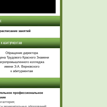
Е
расписание занятий
 К АБИТУРИЕНТАМ
Обращение директора
ена Трудового Красного Знамени
агропромышленного колледжа
имени Э.А. Верновского
к абитуриентам
тельное профессиональное
ание
хгалтерия;
ы муниципальных образований;