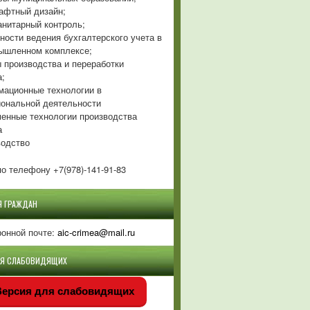
фтный дизайн;
нитарный контроль;
ности ведения бухгалтерского учета в
ышленном комплексе;
 производства и переработки
а;
ационные технологии в
ональной деятельности
енные технологии производства
а
одство
о телефону +7(978)-141-91-83
Я ГРАЖДАН
ронной почте:
aic-crimea@mail.ru
ЛЯ СЛАБОВИДЯЩИХ
ерсия для слабовидящих