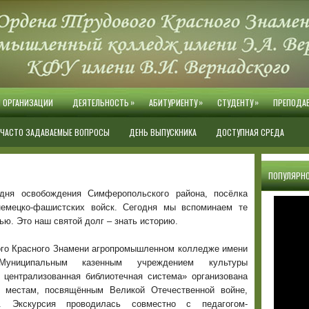
»
»
»
Й ОРГАНИЗАЦИИ
ДЕЯТЕЛЬНОСТЬ
АБИТУРИЕНТУ
СТУДЕНТУ
ПРЕПОДА
ЧАСТО ЗАДАВАЕМЫЕ ВОПРОСЫ
ДЕНЬ ВЫПУСКНИКА
ДОСТУПНАЯ СРЕДА
ПОПУЛЯРНО
дня освобождения Симферопольского района, посёлка
немецко-фашистских войск. Сегодня мы вспоминаем те
ью. Это наш святой долг – знать историю.
вого Красного Знамени агропромышленном колледже имени
Муниципальным казенным учреждением культуры
централизованная библиотечная система» организована
м местам, посвящённым Великой Отечественной войне,
ы. Экскурсия проводилась совместно с педагогом-