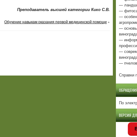
— ландша
Преподаватель высшей категории Кико С.В.
— фитоса
— особен
Обучение навыкам оказания первой медицинской помощи
»
агропром
— основы
виноград
— информ
професси
— соврем
виноград
— пчелов
Справки п
ОБРАЩЕНИ
По элект
ВЕРСИЯ Д
В