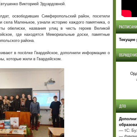
втушенко Викторией Эдуардовной.
лдат, освободивших Симферопольский район, посетили
и села Маленькое, узнали историю каждого памятника, о
РАСПИСАНИ
уты обелиски, названия улиц в честь героев Великой
ейское, где находятся Мемориальные доски, памятные
Текущее 
польского района.
ивают в посёлке Гвардейское, дополнили информацию о
ОБРАЩЕНИЕ
ны, которые жили в Гвардейском.
Орд
ДПО
Д
ополни
образов
— 1С: Бу
— финанс