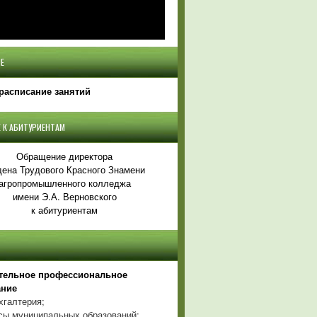
Е
расписание занятий
 К АБИТУРИЕНТАМ
Обращение директора
ена Трудового Красного Знамени
агропромышленного колледжа
имени Э.А. Верновского
к абитуриентам
тельное профессиональное
ание
хгалтерия;
ы муниципальных образований;