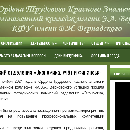
»
»
»
Й ОРГАНИЗАЦИИ
ДЕЯТЕЛЬНОСТЬ
АБИТУРИЕНТУ
СТУДЕНТУ
ПРЕПОДА
ЧАСТО ЗАДАВАЕМЫЕ ВОПРОСЫ
ДЕНЬ ВЫПУСКНИКА
ДОСТУПНАЯ СРЕДА
сий отделения «Экономика, учёт и финансы»
ПОПУЛЯРНО
 ноября 2024 года в Ордена Трудового Касного Знамени
ленном колледже им.Э.А. Верновского успешно прошла
ловых методических комиссий отделения «Экономика,
нсы».
мя была реализована насыщенная программа мероприятий,
ная на повышение профессиональных компетенций
чи с представителями ведущих предприятий региона,