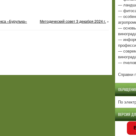
— ландша
— фитоса
— особен
екса «Бурульча»
Методический совет 3 декабря 2024 г.
»
агропром
— основы
виноград
— информ
професси
— соврем
виноград
— пчелов
Справки п
ОБРАЩЕНИ
По элект
ВЕРСИЯ Д
В