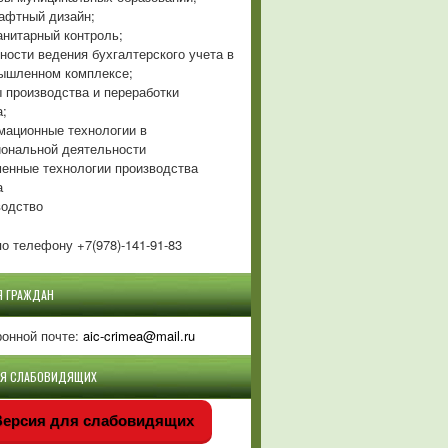
фтный дизайн;
нитарный контроль;
ности ведения бухгалтерского учета в
ышленном комплексе;
 производства и переработки
а;
ационные технологии в
ональной деятельности
енные технологии производства
а
одство
о телефону +7(978)-141-91-83
Я ГРАЖДАН
ронной почте:
aic-crimea@mail.ru
ЛЯ СЛАБОВИДЯЩИХ
ерсия для слабовидящих