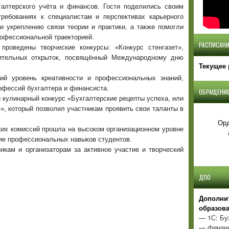
алтерского учёта и финансов. Гости поделились своим
ребованиях к специалистам и перспективах карьерного
и укреплению связи теории и практики, а также помогли
офессиональной траекторией.
РАСПИСАНИ
проведены творческие конкурсы: «Конкурс стенгазет»,
вительных открыток, посвящённый Международному дню
Текущее 
ий уровень креативности и профессиональных знаний,
офессий бухгалтера и финансиста.
ОБРАЩЕНИЕ
 кулинарный конкурс «Бухгалтерские рецепты успеха, или
», который позволил участникам проявить свои таланты в
Орд
ких комиссий прошла на высоком организационном уровне
тие профессиональных навыков студентов.
икам и организаторам за активное участие и творческий
ДПО
Д
ополни
образов
— 1С: Бу
— финанс