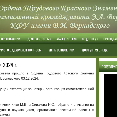
»
»
»
Й ОРГАНИЗАЦИИ
ДЕЯТЕЛЬНОСТЬ
АБИТУРИЕНТУ
СТУДЕНТУ
ПРЕПОДА
ЧАСТО ЗАДАВАЕМЫЕ ВОПРОСЫ
ДЕНЬ ВЫПУСКНИКА
ДОСТУПНАЯ СРЕДА
 2024 г.
ПОПУЛЯРНО
 совета прошло в Ордена Трудового Красного Знамени
Верновского 03.12.2024.
ущей аттестации за ноябрь, организация самостоятельной
ниями Кико М.В. и Сивакова Н.С. обратили внимание на
рупп и обучающихся, организацию системной работы с
нятий.