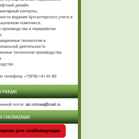
фтный дизайн;
нитарный контроль;
ности ведения бухгалтерского учета в
ышленном комплексе;
 производства и переработки
а;
ационные технологии в
ональной деятельности
енные технологии производства
а
одство
о телефону +7(978)-141-91-83
Я ГРАЖДАН
ронной почте:
aic-crimea@mail.ru
ЛЯ СЛАБОВИДЯЩИХ
ерсия для слабовидящих