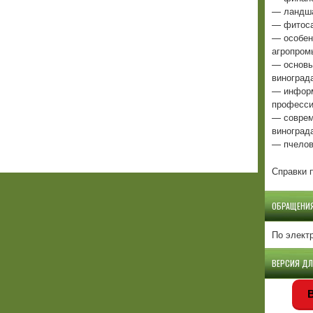
— ландша
— фитоса
— особен
агропром
— основы
виноград
— информ
професси
— соврем
виноград
— пчелов
Справки п
ОБРАЩЕНИ
По элект
ВЕРСИЯ Д
В