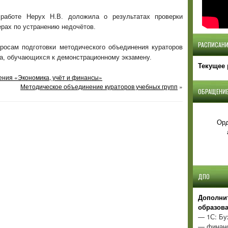
 работе Нерух Н.В. доложила о результатах проверки
ерах по устранению недочётов.
РАСПИСАНИ
осам подготовки методического объединения кураторов
та, обучающихся к демонстрационному экзамену.
Текущее 
ения «Экономика, учёт и финансы»
Методическое объединение кураторов учебных групп
»
ОБРАЩЕНИЕ
Орд
ДПО
Д
ополни
образов
— 1С: Бу
— финанс