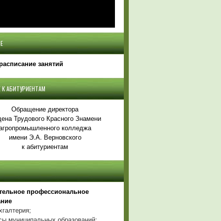
Е
расписание занятий
 К АБИТУРИЕНТАМ
Обращение директора
ена Трудового Красного Знамени
агропромышленного колледжа
имени Э.А. Верновского
к абитуриентам
тельное профессиональное
ание
хгалтерия;
ы муниципальных образований;