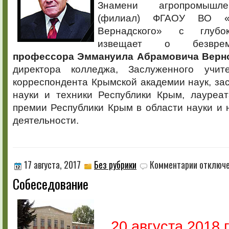
Знамени агропромышле
(филиал) ФГАОУ ВО 
Вернадского» с глубо
извещает о безврем
профессора Эммануила Абрамовича Верн
директора колледжа, Заслуженного учит
корреспондента Крымской академии наук, за
науки и техники Республики Крым, лауреат
премии Республики Крым в области науки и 
деятельности.
к
17 августа, 2017
Без рубрики
Комментарии
отключ
записи
Собеседование
Собеседова
20 августа 2018 