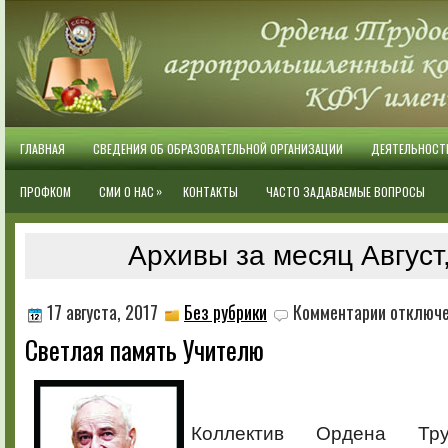
ГЛАВНАЯ
СВЕДЕНИЯ ОБ ОБРАЗОВАТЕЛЬНОЙ ОРГАНИЗАЦИИ
ДЕЯТЕЛЬНОСТ
»
ПРОФКОМ
СМИ О НАС
КОНТАКТЫ
ЧАСТО ЗАДАВАЕМЫЕ ВОПРОСЫ
Архивы за месяц Август
к
17 августа, 2017
Без рубрики
Комментарии
отключ
записи
Светлая память Учителю
Светлая
память
Учителю
Коллектив Ордена Тру