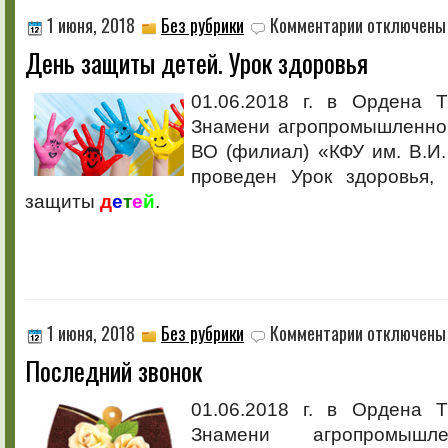
к
1 июня, 2018
Без рубрики
Комментарии
отключены
записи
День защиты детей. Урок здоровья
День
защиты
детей.
01.06.2018 г. в Ордена Т
Урок
Знамени агропромышленно
здоровья
ВО (филиал) «КФУ им. В.И
проведен Урок здоровья,
защиты
д
е
т
е
й
.
к
1 июня, 2018
Без рубрики
Комментарии
отключены
записи
Последний звонок
Последний
звонок
01.06.2018 г. в Ордена Т
Знамени агропромышл