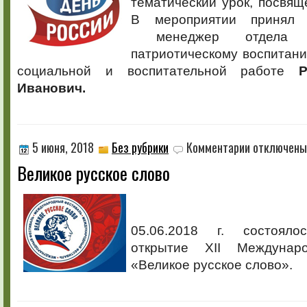
тематический урок, посвя
В мероприятии принял 
менеджер отдела п
патриотическому воспитан
социальной и воспитательной работе
Иванович.
к
5 июня, 2018
Без рубрики
Комментарии
отключены
записи
Великое русское слово
Великое
русское
слово
05.06.2018 г. состояло
открытие XII Междунар
«Великое русское слово».