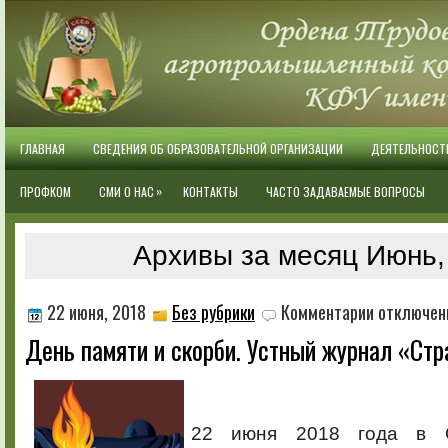
ГЛАВНАЯ
СВЕДЕНИЯ ОБ ОБРАЗОВАТЕЛЬНОЙ ОРГАНИЗАЦИИ
ДЕЯТЕЛЬНОСТ
»
ПРОФКОМ
СМИ О НАС
КОНТАКТЫ
ЧАСТО ЗАДАВАЕМЫЕ ВОПРОСЫ
Архивы за месяц Июнь,
к
22 июня, 2018
Без рубрики
Комментарии
отключен
записи
День памяти и скорби. Устный журнал «Ст
День
памяти
и
скорби.
Устный
22 июня 2018 года в О
журнал