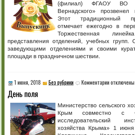
(филиал) ФГАОУ ВО 
Вернадского» прозвенел 
Этот традиционный пр
отмечает ежегодно в пер
Торжественная лине
представления отделений, учебных групп. 
заведующими отделениями и своими кура
площади в праздничном шествии.
к
1 июня, 2018
Без рубрики
Комментарии
отключены
записи
День поля
День
поля
Министерство сельского хо
Крым совместно с Ф
исследовательский инс
хозяйства Крыма» 1 июня