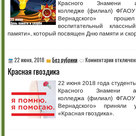
«Страницы
Красного Знамени аг
памяти»
колледже (филиал) ФГАОУ
Вернадского» проше
воспитательный классн
памяти», который посвящен Дню памяти и ско
к
22 июня, 2018
Без рубрики
Комментарии
отключен
записи
Красная гвоздика
Красная
гвоздика
22 июня 2018 года студент
Красного Знамени агр
колледжа (филиал) ФГАОУ
Вернадского» приняли 
«Красная гвоздика».