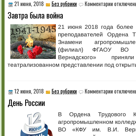
к
21 июня, 2018
Без рубрики
Комментарии
отключен
записи
Завтра была война
Завтра
была
война
21 июня 2018 года более 
преподавателей Ордена Т
Знамени агропромышле
(филиал) ФГАОУ ВО 
Вернадского» прин
театрализованном представлении под откры
к
12 июня, 2018
Без рубрики
Комментарии
отключен
записи
День России
День
России
В Ордена Трудового К
агропромышленном коллед
ВО «КФУ им. В.И. Верн