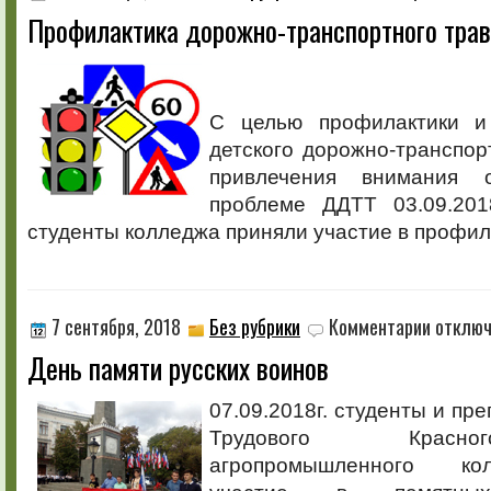
записи
Профилактика дорожно-транспортного тра
Профилак
дорожно
транспор
травмати
С целью профилактики и
детского дорожно-транспор
привлечения внимания 
проблеме ДДТТ 03.09.2018
студенты колледжа приняли участие в профил
к
7 сентября, 2018
Без рубрики
Комментарии
отклю
записи
День памяти русских воинов
День
памяти
русских
07.09.2018г. студенты и пр
воинов
Трудового Красн
агропромышленного ко