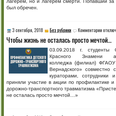
лагерем, но и лагерем смерти. Попавший за 
был обречен.
к
3 сентября, 2018
Без рубрики
Комментарии
отклю
записи
Чтобы жизнь не осталась просто мечтой…
Чтобы
жизнь
не
03.09.2018 г. студенты 
осталась
Красного Знамени агр
просто
мечтой…
колледжа (филиал) ФГАОУ
Вернадского» совместно с
кураторами, сотрудники 
приняли участие в акции по профилактике и
дорожно-транспортного травматизма «Присте
не осталась просто мечтой…»