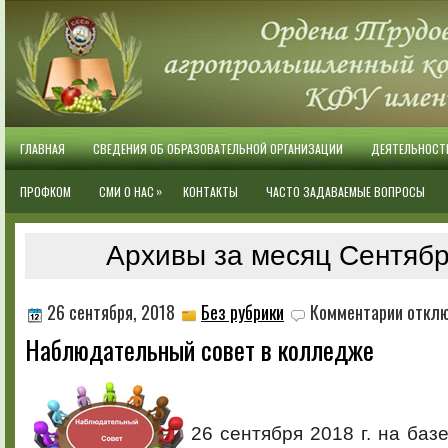
ГЛАВНАЯ
СВЕДЕНИЯ ОБ ОБРАЗОВАТЕЛЬНОЙ ОРГАНИЗАЦИИ
ДЕЯТЕЛЬНОСТ
»
ПРОФКОМ
СМИ О НАС
КОНТАКТЫ
ЧАСТО ЗАДАВАЕМЫЕ ВОПРОСЫ
Архивы за месяц Сентябр
к
26 сентября, 2018
Без рубрики
Комментарии
откл
записи
Наблюдательный совет в колледже
Наблюда
совет
в
колледж
26 сентября 2018 г. на баз