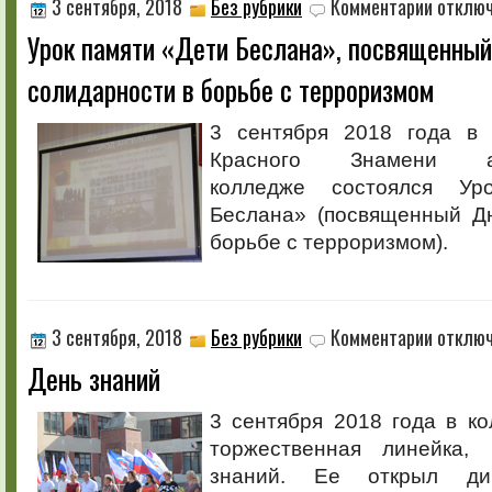
к
3 сентября, 2018
Без рубрики
Комментарии
отклю
записи
Урок памяти «Дети Беслана», посвященны
Урок
памяти
солидарности в борьбе с терроризмом
«Дети
Беслана»,
посвящен
3 сентября 2018 года в 
Дню
Красного Знамени аг
солидарно
в
колледже состоялся Ур
борьбе
Беслана» (посвященный Д
с
терроризм
борьбе с терроризмом).
к
3 сентября, 2018
Без рубрики
Комментарии
отклю
записи
День знаний
День
знаний
3 сентября 2018 года в к
торжественная линейка,
знаний. Ее открыл дир