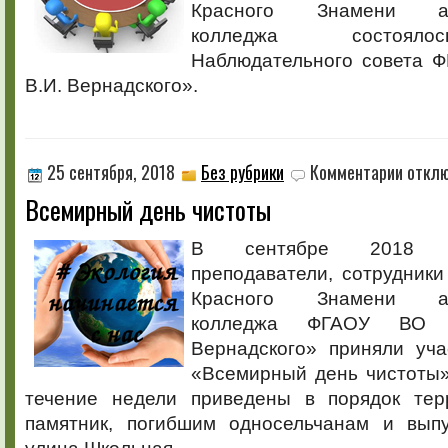
Красного Знамени агр
колледжа состояло
Наблюдательного совета 
В.И. Вернадского».
к
25 сентября, 2018
Без рубрики
Комментарии
откл
записи
Всемирный день чистоты
Всемирн
день
чистоты
В сентябре 2018 г
преподаватели, сотрудник
Красного Знамени агр
колледжа ФГАОУ ВО 
Вернадского» приняли уча
«Всемирный день чистоты»
течение недели приведены в порядок тер
памятник, погибшим односельчанам и выпу