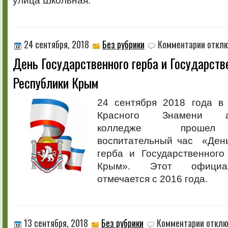
улица Школьная.
к
24 сентября, 2018
Без рубрики
Комментарии
откл
записи
День Государственного герба и Государств
День
Государс
Республики Крым
герба
и
Государс
24 сентября 2018 года в
флага
Красного Знамени аг
Республ
Крым
колледже прошел 
воспитательный час «День
герба и Государственного
Крым». Этот официа
отмечается с 2016 года.
к
13 сентября, 2018
Без рубрики
Комментарии
отклю