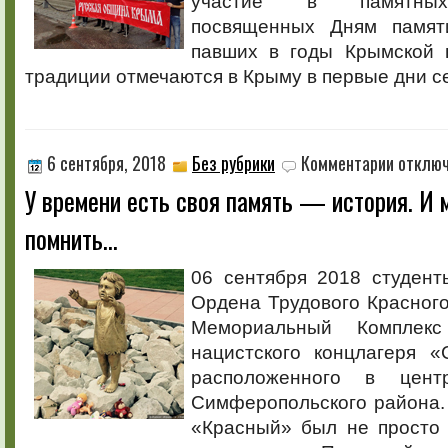
участие в памятных
посвященных Дням памяти
павших в годы Крымской 
традиции отмечаются в Крыму в первые дни с
к
6 сентября, 2018
Без рубрики
Комментарии
отклю
записи
У времени есть своя память — история. И
У
времени
помнить…
есть
своя
память
06 сентября 2018 студент
—
Ордена Трудового Красног
история.
И
Мемориальный Комплекс
мы
нацистского концлагеря «
должны
помнить…
расположенного в цен
Симферопольского района.
«Красный» был не просто