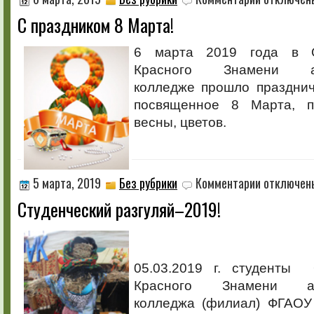
записи
С праздником 8 Марта!
С
праздником
8
6 марта 2019 года в О
Марта!
Красного Знамени аг
колледже прошло празднич
посвященное 8 Марта, п
весны, цветов.
к
5 марта, 2019
Без рубрики
Комментарии
отключен
записи
Студенческий разгуляй–2019!
Студенческий
разгуляй–
2019!
05.03.2019 г. студенты 
Красного Знамени агр
колледжа (филиал) ФГАОУ