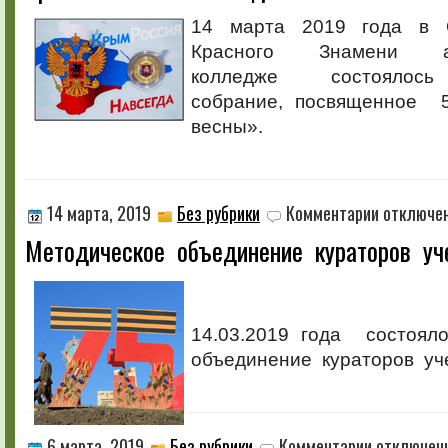
–
14 марта 2019 года в 
Навсегда!
Красного Знамени аг
колледже состоялось
собрание, посвященное 5
весны».
к
14 марта, 2019
Без рубрики
Комментарии
отключе
записи
Методическое объединение кураторов уч
Методическо
объединени
кураторов
учебных
групп
14.03.2019 года состоял
объединение кураторов уч
к
6 марта, 2019
Без рубрики
Комментарии
отключен