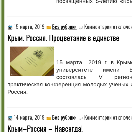
посвящённых 5-летию «Кр
к
15 марта, 2019
Без рубрики
Комментарии
отключе
записи
Крым. Россия. Процветание в единстве
Крым.
Россия.
Процветание
в
единстве
15 марта 2019 г. в Крым
университете имени В
состоялась V регион
практическая конференция молодых ученых 
Россия.
к
14 марта, 2019
Без рубрики
Комментарии
отключе
записи
Крым–Россия – Навсегда!
Крым–
Россия