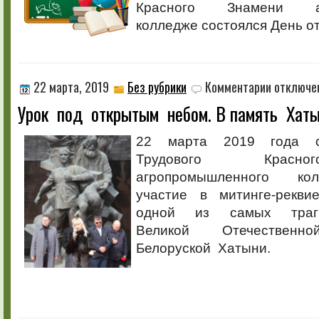
Красного Знамени аг
колледже состоялся День о
к
22 марта, 2019
Без рубрики
Комментарии
отключе
записи
Урок под открытым небом. В память Хат
Урок
под
открытым
22 марта 2019 года с
небом.
Трудового Красн
В память
Хатыни
агропромышленного ко
участие в митинге-рекви
одной из самых траги
Великой Отечестве
Белоруской Хатыни.