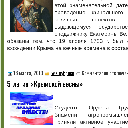
этой знаменательной дат
проведение финального
эскизных проектов.
выдающемуся государств
сподвижнику Екатерины Ве
обязаны тем, что 19 апреля 1783 г. был
вхождении Крыма на вечные времена в состав
к
18 марта, 2019
Без рубрики
Комментарии
отключе
записи
5-летие «Крымской весны»
5-
летие
«Крымской
весны»
Студенты Ордена Труд
Знамени агропромышле
приняли активное участи