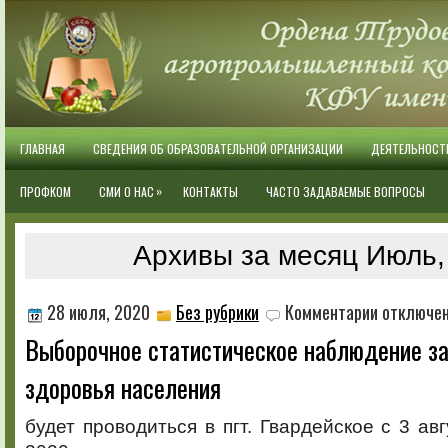
ГЛАВНАЯ
СВЕДЕНИЯ ОБ ОБРАЗОВАТЕЛЬНОЙ ОРГАНИЗАЦИИ
ДЕЯТЕЛЬНОСТ
»
ПРОФКОМ
СМИ О НАС
КОНТАКТЫ
ЧАСТО ЗАДАВАЕМЫЕ ВОПРОСЫ
Архивы за месяц Июль,
к
28 июля, 2020
Без рубрики
Комментарии
отключе
записи
Выборочное статистическое наблюдение за
Выборочное
статистическ
здоровья населения
наблюдение
за
состоянием
будет проводиться в пгт. Гвардейское с 3 ав
здоровья