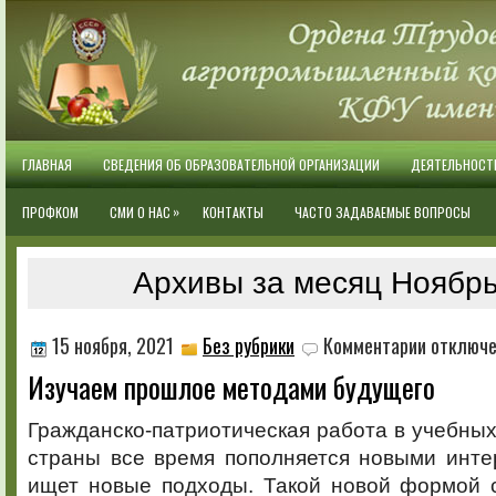
ГЛАВНАЯ
СВЕДЕНИЯ ОБ ОБРАЗОВАТЕЛЬНОЙ ОРГАНИЗАЦИИ
ДЕЯТЕЛЬНОСТ
»
ПРОФКОМ
СМИ О НАС
КОНТАКТЫ
ЧАСТО ЗАДАВАЕМЫЕ ВОПРОСЫ
Архивы за месяц Ноябрь
к
15 ноября, 2021
Без рубрики
Комментарии
отключ
записи
Изучаем прошлое методами будущего
Изучаем
прошлое
методами
Гражданско-патриотическая работа в учебны
будущего
страны все время пополняется новыми инт
ищет новые подходы. Такой новой формой 