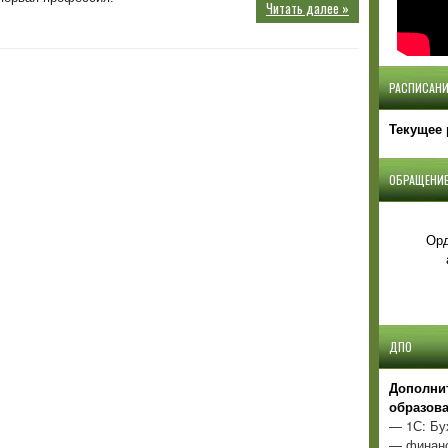
Читать далее »
РАСПИСАНИ
Текущее 
ОБРАЩЕНИЕ
Орд
ДПО
Д
ополни
образов
— 1С: Бу
— финанс