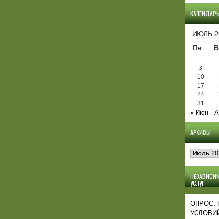
КАЛЕНДАР
ИЮЛЬ 2
Пн
В
3
10
17
24
31
« Июн
А
АРХИВЫ
Архивы
НЕЗАВИСИМ
УСЛУГ
ОПРОС.
УСЛОВИЙ