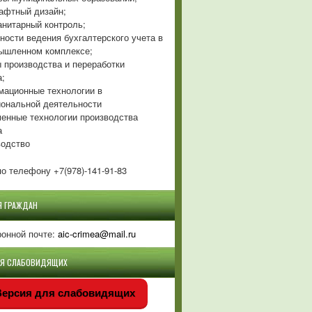
фтный дизайн;
нитарный контроль;
ности ведения бухгалтерского учета в
ышленном комплексе;
 производства и переработки
а;
ационные технологии в
ональной деятельности
енные технологии производства
а
одство
о телефону +7(978)-141-91-83
Я ГРАЖДАН
ронной почте:
aic-crimea@mail.ru
ЛЯ СЛАБОВИДЯЩИХ
ерсия для слабовидящих