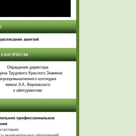
Е
расписание занятий
 К АБИТУРИЕНТАМ
Обращение директора
ена Трудового Красного Знамени
агропромышленного колледжа
имени Э.А. Верновского
к абитуриентам
тельное профессиональное
ание
хгалтерия;
ы муниципальных образований;