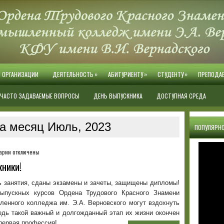
»
»
»
Й ОРГАНИЗАЦИИ
ДЕЯТЕЛЬНОСТЬ
АБИТУРИЕНТУ
СТУДЕНТУ
ПРЕПОДА
ЧАСТО ЗАДАВАЕМЫЕ ВОПРОСЫ
ДЕНЬ ВЫПУСКНИКА
ДОСТУПНАЯ СРЕДА
а месяц Июль, 2023
ПОПУЛЯРНО
к
арии
отключены
записи
кники!
В
добрый
ь занятия, сданы экзамены и зачеты, защищены дипломы!
путь,
ыпускных курсов Ордена Трудового Красного Знамени
дорогие
ленного колледжа им. Э.А. Верновского могут вздохнуть
выпускники!
едь такой важный и долгожданный этап их жизни окончен
первая профессия!