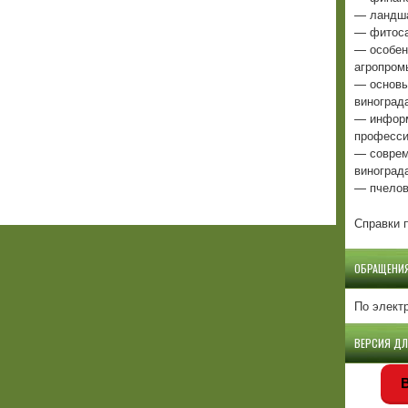
— ландша
— фитоса
— особен
агропром
— основы
виноград
— информ
професси
— соврем
виноград
— пчелов
Справки п
ОБРАЩЕНИ
По элект
ВЕРСИЯ Д
В